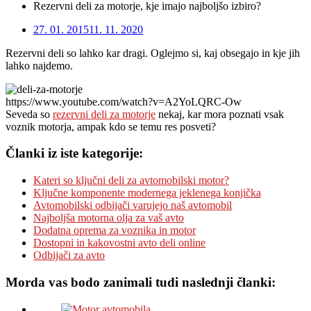
Rezervni deli za motorje, kje imajo najboljšo izbiro?
27. 01. 2015
11. 11. 2020
Rezervni deli so lahko kar dragi. Oglejmo si, kaj obsegajo in kje jih
lahko najdemo.
https://www.youtube.com/watch?v=A2YoLQRC-Ow
Seveda so
rezervni deli za motorje
nekaj, kar mora poznati vsak
voznik motorja, ampak kdo se temu res posveti?
Članki iz iste kategorije:
Kateri so ključni deli za avtomobilski motor?
Ključne komponente modernega jeklenega konjička
Avtomobilski odbijači varujejo naš avtomobil
Najboljša motorna olja za vaš avto
Dodatna oprema za voznika in motor
Dostopni in kakovostni avto deli online
Odbijači za avto
Morda vas bodo zanimali tudi naslednji članki: