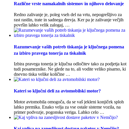
Različne vrste namakalnih sistemov in njihovo delovanje
Redno zalivanje je, poleg vseh del na vrtu, nepogrešljivo za
rast rastlin, trate in sadnega drevja. Ker pa je zalivanje večjih
površin lahko velik zalogaj, …
Razumevanje vaših potreb tiskanja je ključnega pomena
za izbiro pravega tonerja za tiskalnik
Izbira pravega tonerja je ključna odločitev tako za podjetja kot
tudi posameznike. Ne glede na to, ali vodite veliko pisarno, ki
dnevno tiska velike količine …
Kateri so ključni deli za avtomobilski motor?
Motor avtomobila omogoča, da se vaš jekleni konjiček sploh
lahko premika. Enako velja za vse ostale sisteme vozila, na
primer podvozje, pogonska veriga. Lahko celo …
Kaj vpliva na zanesljivost dostave paketov v Nemčijo?