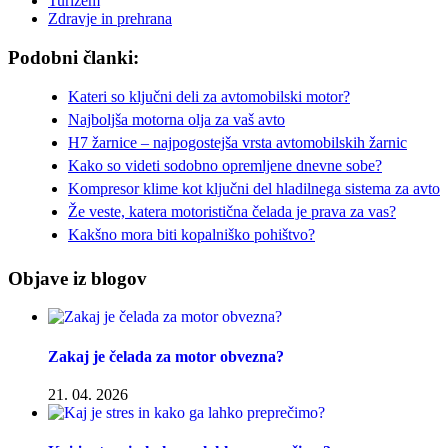
Turizem
Zdravje in prehrana
Podobni članki:
Kateri so ključni deli za avtomobilski motor?
Najboljša motorna olja za vaš avto
H7 žarnice – najpogostejša vrsta avtomobilskih žarnic
Kako so videti sodobno opremljene dnevne sobe?
Kompresor klime kot ključni del hladilnega sistema za avto
Že veste, katera motoristična čelada je prava za vas?
Kakšno mora biti kopalniško pohištvo?
Objave iz blogov
Zakaj je čelada za motor obvezna?
21. 04. 2026