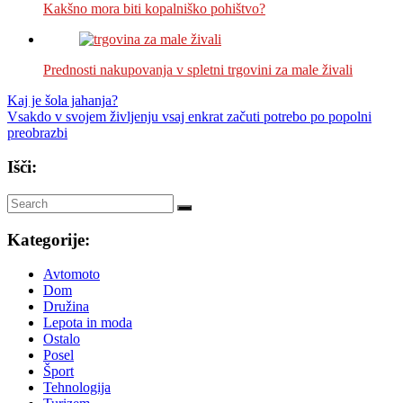
Kakšno mora biti kopalniško pohištvo?
Prednosti nakupovanja v spletni trgovini za male živali
Navigacija
Kaj je šola jahanja?
Vsakdo v svojem življenju vsaj enkrat začuti potrebo po popolni
prispevka
preobrazbi
Išči:
Kategorije:
Avtomoto
Dom
Družina
Lepota in moda
Ostalo
Posel
Šport
Tehnologija