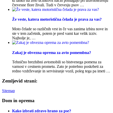
ki lahko na zelo učinkovit način pomagajo pri uravnoteženju
črevesne flore živali. Tudi v črevesju psov …
Že veste, katera motoristična čelada je prava za vas?
Moto čelade so različnih vrst in če vas zanima izbira nove in
ste v tem začetnik, potem je pred vami kar velik izziv.
Najbolje je, …
Zakaj je obvezna oprema za avto pomembna?
Tehnično brezhibni avtomobili so bistvenega pomena za
varnost v cestnem prometu. Zato je potrebno poskrbeti za
redno vzdrževanje in servisiranje vozil, poleg tega pa imeti …
Zemljevid strani:
Sitemap
Dom in oprema
Kako izbrati zdravo hrano za pse?