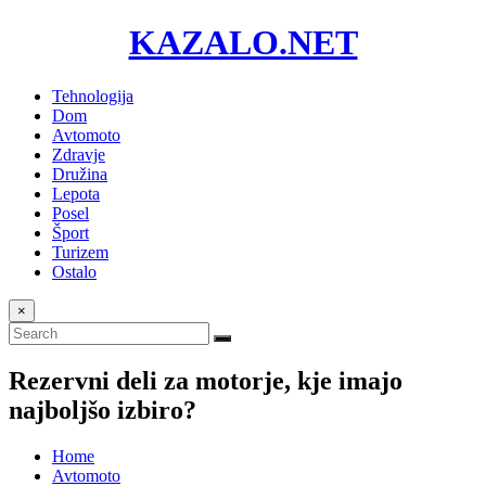
KAZALO.NET
Tehnologija
Dom
Avtomoto
Zdravje
Družina
Lepota
Posel
Šport
Turizem
Ostalo
×
Rezervni deli za motorje, kje imajo
najboljšo izbiro?
Home
Avtomoto