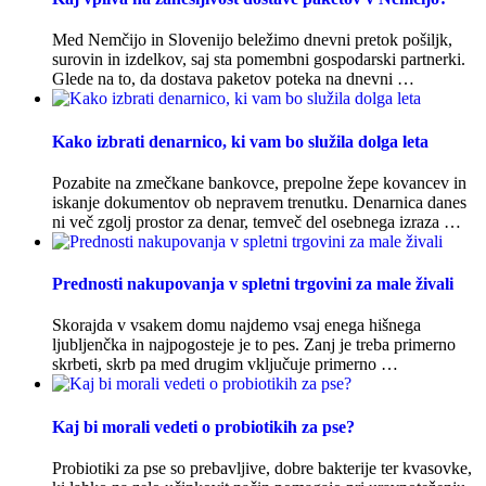
Med Nemčijo in Slovenijo beležimo dnevni pretok pošiljk,
surovin in izdelkov, saj sta pomembni gospodarski partnerki.
Glede na to, da dostava paketov poteka na dnevni …
Kako izbrati denarnico, ki vam bo služila dolga leta
Pozabite na zmečkane bankovce, prepolne žepe kovancev in
iskanje dokumentov ob nepravem trenutku. Denarnica danes
ni več zgolj prostor za denar, temveč del osebnega izraza …
Prednosti nakupovanja v spletni trgovini za male živali
Skorajda v vsakem domu najdemo vsaj enega hišnega
ljubljenčka in najpogosteje je to pes. Zanj je treba primerno
skrbeti, skrb pa med drugim vključuje primerno …
Kaj bi morali vedeti o probiotikih za pse?
Probiotiki za pse so prebavljive, dobre bakterije ter kvasovke,