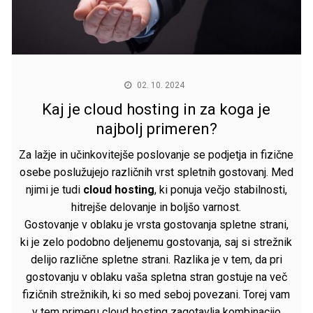
02. 10. 2024
Kaj je cloud hosting in za koga je
najbolj primeren?
Za lažje in učinkovitejše poslovanje se podjetja in fizične
osebe poslužujejo različnih vrst spletnih gostovanj. Med
njimi je tudi
cloud hosting
, ki ponuja večjo stabilnosti,
hitrejše delovanje in boljšo varnost.
Gostovanje v oblaku
je vrsta gostovanja spletne strani,
ki je zelo podobno deljenemu gostovanja, saj si strežnik
delijo različne spletne strani. Razlika je v tem, da pri
gostovanju v oblaku vaša spletna stran gostuje na več
fizičnih strežnikih, ki so med seboj povezani. Torej vam
v tem primeru cloud hosting zagotavlja kombinacijo