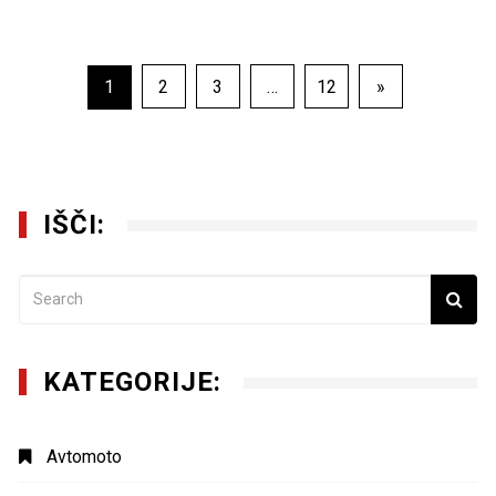
Navigacija
1
2
3
…
12
»
prispevkov
IŠČI:
KATEGORIJE:
Avtomoto