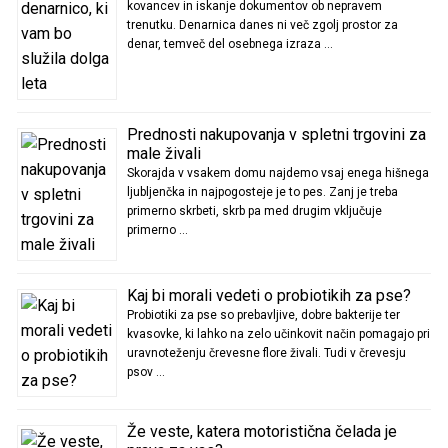
kovancev in iskanje dokumentov ob nepravem
trenutku. Denarnica danes ni več zgolj prostor za
denar, temveč del osebnega izraza …
Prednosti nakupovanja v spletni trgovini za
male živali
Skorajda v vsakem domu najdemo vsaj enega hišnega
ljubljenčka in najpogosteje je to pes. Zanj je treba
primerno skrbeti, skrb pa med drugim vključuje
primerno …
Kaj bi morali vedeti o probiotikih za pse?
Probiotiki za pse so prebavljive, dobre bakterije ter
kvasovke, ki lahko na zelo učinkovit način pomagajo pri
uravnoteženju črevesne flore živali. Tudi v črevesju
psov …
Že veste, katera motoristična čelada je