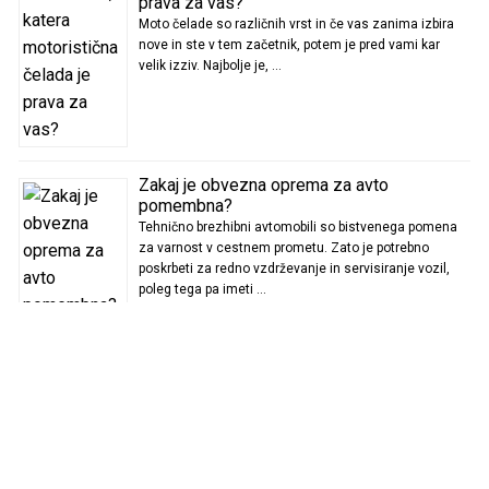
prava za vas?
Moto čelade so različnih vrst in če vas zanima izbira
nove in ste v tem začetnik, potem je pred vami kar
velik izziv. Najbolje je, …
Zakaj je obvezna oprema za avto
pomembna?
Tehnično brezhibni avtomobili so bistvenega pomena
za varnost v cestnem prometu. Zato je potrebno
poskrbeti za redno vzdrževanje in servisiranje vozil,
poleg tega pa imeti …
Katere terme za otroke so najbolj
priljubljena izbira pri nas?
Terme za otroke so odlična priložnost, da se vaši
malčki naužijejo pozitivne energije. Pri nas je v
povezavi s počitnikovanjem v toplicah zelo veliko izbire
…