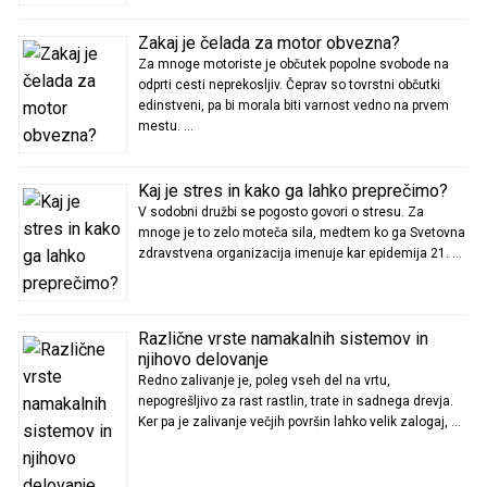
Zakaj je čelada za motor obvezna?
Za mnoge motoriste je občutek popolne svobode na
odprti cesti neprekosljiv. Čeprav so tovrstni občutki
edinstveni, pa bi morala biti varnost vedno na prvem
mestu. …
Kaj je stres in kako ga lahko preprečimo?
V sodobni družbi se pogosto govori o stresu. Za
mnoge je to zelo moteča sila, medtem ko ga Svetovna
zdravstvena organizacija imenuje kar epidemija 21. …
Različne vrste namakalnih sistemov in
njihovo delovanje
Redno zalivanje je, poleg vseh del na vrtu,
nepogrešljivo za rast rastlin, trate in sadnega drevja.
Ker pa je zalivanje večjih površin lahko velik zalogaj, …