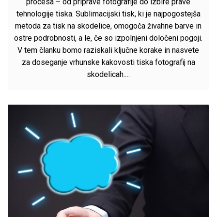
procesa – od priprave fotografije do izbire prave
tehnologije tiska. Sublimacijski tisk, ki je najpogostejša
metoda za tisk na skodelice, omogoča živahne barve in
ostre podrobnosti, a le, če so izpolnjeni določeni pogoji.
V tem članku bomo raziskali ključne korake in nasvete
za doseganje vrhunske kakovosti tiska fotografij na
skodelicah.…