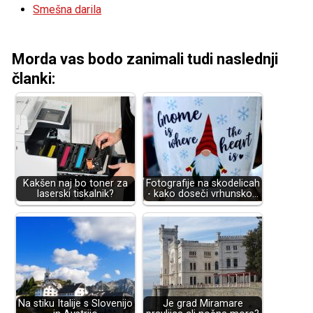
Smešna darila
Morda vas bodo zanimali tudi naslednji
članki:
Kakšen naj bo toner za
Fotografije na skodelicah
laserski tiskalnik?
- kako doseči vrhunsko…
Na stiku Italije s Slovenijo
Je grad Miramare