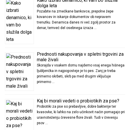
Kako izbrati denarnico, ki vam bo služila
dolga leta
Pozabite na zmečkane bankovce, prepolne žepe
kovancev in iskanje dokumentov ob nepravem
trenutku. Denarnica danes ni več zgolj prostor za
denar, temveč del osebnega izraza …
Prednosti nakupovanja v spletni trgovini za
male živali
Skorajda v vsakem domu najdemo vsaj enega hišnega
ljubljenčka in najpogosteje je to pes. Zanj je treba
primerno skrbeti, skrb pa med drugim vključuje
primerno …
Kaj bi morali vedeti o probiotikih za pse?
Probiotiki za pse so prebavljive, dobre bakterije ter
kvasovke, ki lahko na zelo učinkovit način pomagajo pri
uravnoteženju črevesne flore živali. Tudi v črevesju
psov …