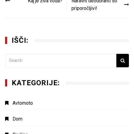
Kaj je živa voda?
Naravni deodoranti so
prispevka
priporočljivi!
IŠČI:
KATEGORIJE:
Avtomoto
Dom