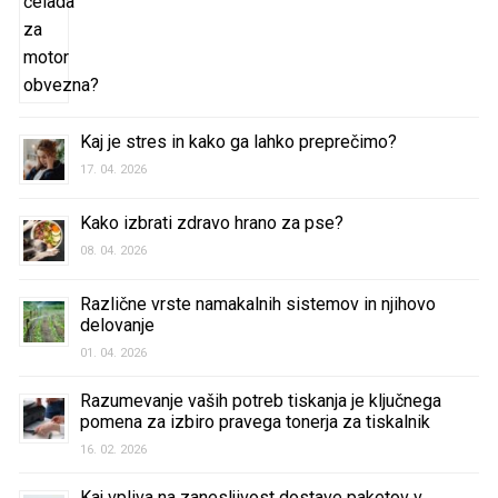
Kaj je stres in kako ga lahko preprečimo?
17. 04. 2026
Kako izbrati zdravo hrano za pse?
08. 04. 2026
Različne vrste namakalnih sistemov in njihovo
delovanje
01. 04. 2026
Razumevanje vaših potreb tiskanja je ključnega
pomena za izbiro pravega tonerja za tiskalnik
16. 02. 2026
Kaj vpliva na zanesljivost dostave paketov v