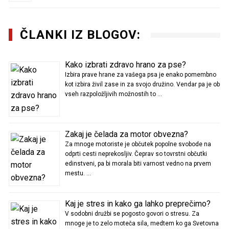
ČLANKI IZ BLOGOV:
Kako izbrati zdravo hrano za pse?
Izbira prave hrane za vašega psa je enako pomembno
kot izbira živil zase in za svojo družino. Vendar pa je ob
vseh razpoložljivih možnostih to …
Zakaj je čelada za motor obvezna?
Za mnoge motoriste je občutek popolne svobode na
odprti cesti neprekosljiv. Čeprav so tovrstni občutki
edinstveni, pa bi morala biti varnost vedno na prvem
mestu. …
Kaj je stres in kako ga lahko preprečimo?
V sodobni družbi se pogosto govori o stresu. Za
mnoge je to zelo moteča sila, medtem ko ga Svetovna