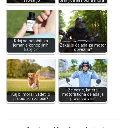
in Avstrijo
pravljica ali nočna mora?
Kdaj se odločiti za
jemanje konopljinih
Zakaj je čelada za motor
kapljic?
obvezna?
Že veste, katera
Kaj bi morali vedeti o
motoristična čelada je
probiotikih za pse?
prava za vas?
Navigacija