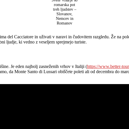
Svete Višarje so
romarska pot
treh ljudstev –
Slovanov,
Nemcev in
Romanov
Cima del Cacciatore in uživati v naravi in čudovitem razgledu. Že na pol
ubni ljudje, ki vedno z veseljem sprejmejo turiste.
ine. Je eden najbolj zasneženih vrhov v Italiji (
https://www.better-tour
čamo, da Monte Santo di Lussari obiščete poleti ali od decembra do mar