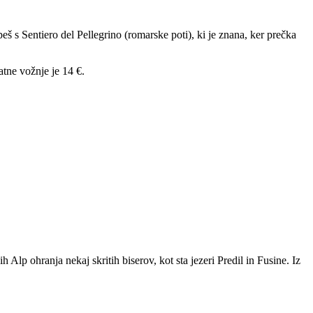
peš s Sentiero del Pellegrino (romarske poti), ki je znana, ker prečka
atne vožnje je 14 €.
ih Alp ohranja nekaj skritih biserov, kot sta jezeri Predil in Fusine. Iz