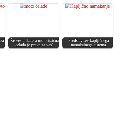
 za
Že veste, katera motoristična
Predstavitev kapljičnega
čelada je prava za vas?
namakalnega sistema