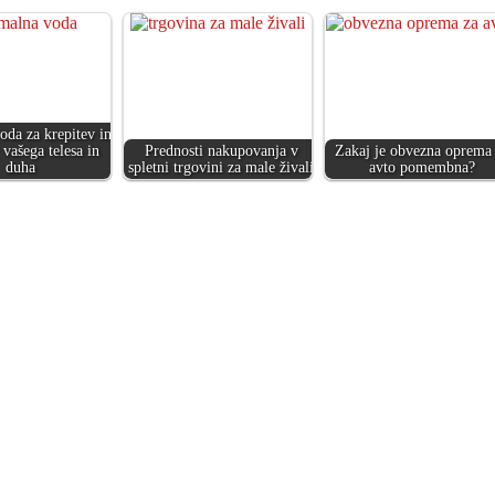
oda za krepitev in
 vašega telesa in
Prednosti nakupovanja v
Zakaj je obvezna oprema
duha
spletni trgovini za male živali
avto pomembna?