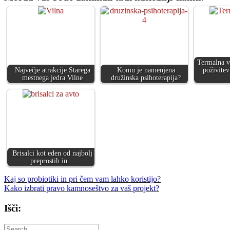
Termalna v
Največje atrakcije Starega
Komu je namenjena
poživitev
mestnega jedra Vilne
družinska psihoterapija?
Brisalci kot eden od najbolj
preprostih in…
Navigacija
Kaj so probiotiki in pri čem vam lahko koristijo?
Kako izbrati pravo kamnoseštvo za vaš projekt?
prispevka
Išči: