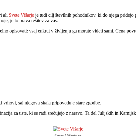
i ali
Svete Višarje
je tudi cilj številnih pohodnikov, ki do njega pridejo 
hoje, je to prava rešitev za vas.
elno opisovati: vsaj enkrat v življenju ga morate videti sami. Cena povr
ski vrhovi, saj njegova skala pripoveduje stare zgodbe.
nacija za tiste, ki se radi srečujejo z naravo. Ta del Julijskih in Karnijsk