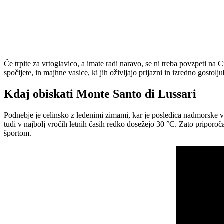
Če trpite za vrtoglavico, a imate radi naravo, se ni treba povzpeti na 
spočijete, in majhne vasice, ki jih oživljajo prijazni in izredno gostolj
Kdaj obiskati Monte Santo di Lussari
Podnebje je celinsko z ledenimi zimami, kar je posledica nadmorske viš
tudi v najbolj vročih letnih časih redko dosežejo 30 °C. Zato priporo
športom.