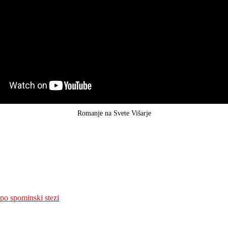
Romanje na Svete Višarje
 po spominski stezi