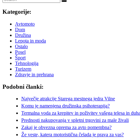
Kategorije:
Avtomoto
Dom
Družina
Lepota in moda
Ostalo
Posel
Šport
Tehnologija
Turizem
Zdravje in prehrana
Podobni članki:
Največje atrakcije Starega mestnega jedra Vilne
Komu je namenjena družinska psihoterapija?
Termalna voda za krepitev in poživitev vašega telesa in duh
Prednosti nakupovanja v spletni trgovini za male živali
Zakaj je obvezna oprema za avto pomembna?
Že veste, katera motoristična čelada je prava za vas?