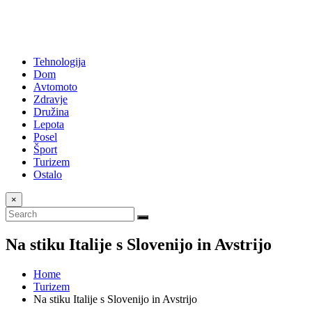
Tehnologija
Dom
Avtomoto
Zdravje
Družina
Lepota
Posel
Šport
Turizem
Ostalo
×
Na stiku Italije s Slovenijo in Avstrijo
Home
Turizem
Na stiku Italije s Slovenijo in Avstrijo