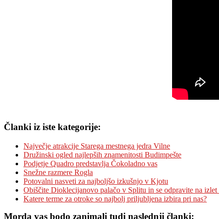
Članki iz iste kategorije:
Največje atrakcije Starega mestnega jedra Vilne
Družinski ogled najlepših znamenitosti Budimpešte
Podjetje Quadro predstavlja Čokoladno vas
Snežne razmere Rogla
Potovalni nasveti za najboljšo izkušnjo v Kjotu
Obiščite Dioklecijanovo palačo v Splitu in se odpravite na izlet
Katere terme za otroke so najbolj priljubljena izbira pri nas?
Morda vas bodo zanimali tudi naslednji članki: