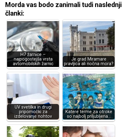
Morda vas bodo zanimali tudi naslednji
članki:
H7 žarnice –
najpogostejša vrsta
Je grad Miramare
avtomobilskih žarnic
pravljica ali nočna mora?
UV svetilka in drugi
pripomočki za
Katere terme za otroke
izdelovanje nohtov
so najbolj priljubljena…