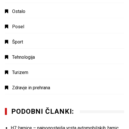
Ostalo
Posel
Šport
Tehnologija
Turizem
Zdravje in prehrana
PODOBNI ČLANKI:
H7 žarnice – najpogostejša vrsta avtomobilskih žarnic