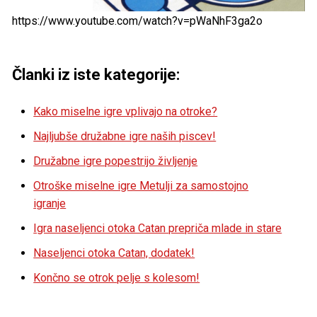
https://www.youtube.com/watch?v=pWaNhF3ga2o
Članki iz iste kategorije:
Kako miselne igre vplivajo na otroke?
Najljubše družabne igre naših piscev!
Družabne igre popestrijo življenje
Otroške miselne igre Metulji za samostojno
igranje
Igra naseljenci otoka Catan prepriča mlade in stare
Naseljenci otoka Catan, dodatek!
Končno se otrok pelje s kolesom!