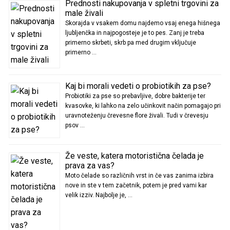
Prednosti nakupovanja v spletni trgovini za
male živali
Skorajda v vsakem domu najdemo vsaj enega hišnega
ljubljenčka in najpogosteje je to pes. Zanj je treba
primerno skrbeti, skrb pa med drugim vključuje
primerno …
Kaj bi morali vedeti o probiotikih za pse?
Probiotiki za pse so prebavljive, dobre bakterije ter
kvasovke, ki lahko na zelo učinkovit način pomagajo pri
uravnoteženju črevesne flore živali. Tudi v črevesju
psov …
Že veste, katera motoristična čelada je
prava za vas?
Moto čelade so različnih vrst in če vas zanima izbira
nove in ste v tem začetnik, potem je pred vami kar
velik izziv. Najbolje je, …