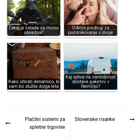
Zakaj je čelada za motor
Odlični predlogi za
obvezna?
počitnikovanje v dvoje
Kaj vpliva na zanesljivost
Kako izbrati denarnico, ki
dostave paketov v
vam bo služila dolga leta
Nemčijo?
Navigacija
Plačilni sistemi za
Slovenske risanke
prispevka
spletne trgovine