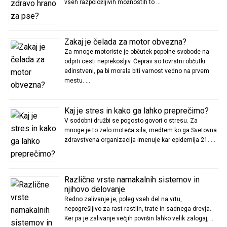
vseh razpoložljivih možnostih to …
Zakaj je čelada za motor obvezna?
Za mnoge motoriste je občutek popolne svobode na
odprti cesti neprekosljiv. Čeprav so tovrstni občutki
edinstveni, pa bi morala biti varnost vedno na prvem
mestu. …
Kaj je stres in kako ga lahko preprečimo?
V sodobni družbi se pogosto govori o stresu. Za
mnoge je to zelo moteča sila, medtem ko ga Svetovna
zdravstvena organizacija imenuje kar epidemija 21. …
Različne vrste namakalnih sistemov in
njihovo delovanje
Redno zalivanje je, poleg vseh del na vrtu,
nepogrešljivo za rast rastlin, trate in sadnega drevja.
Ker pa je zalivanje večjih površin lahko velik zalogaj, …