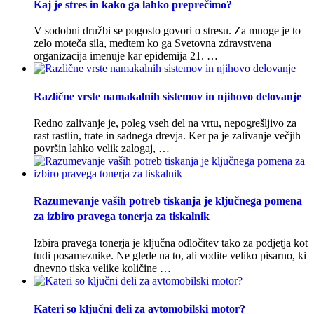
Kaj je stres in kako ga lahko preprečimo?
V sodobni družbi se pogosto govori o stresu. Za mnoge je to
zelo moteča sila, medtem ko ga Svetovna zdravstvena
organizacija imenuje kar epidemija 21. …
Različne vrste namakalnih sistemov in njihovo delovanje
Redno zalivanje je, poleg vseh del na vrtu, nepogrešljivo za
rast rastlin, trate in sadnega drevja. Ker pa je zalivanje večjih
površin lahko velik zalogaj, …
Razumevanje vaših potreb tiskanja je ključnega pomena
za izbiro pravega tonerja za tiskalnik
Izbira pravega tonerja je ključna odločitev tako za podjetja kot
tudi posameznike. Ne glede na to, ali vodite veliko pisarno, ki
dnevno tiska velike količine …
Kateri so ključni deli za avtomobilski motor?