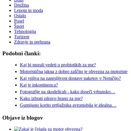
Družina
Lepota in moda
Ostalo
Posel
Šport
Tehnologija
Turizem
Zdravje in prehrana
Podobni članki:
Kaj bi morali vedeti o probiotikih za pse?
Motoristična jakna z dobro zaščito je obvezna za motoriste
Kaj vpliva na zanesljivost dostave paketov v Nemčijo?
Kaj je inkontinenca?
Fotografije na skodelicah - kako doseči vrhunsko…
Kako izbrati zdravo hrano za pse?
Gumijasto korito prtljažnika avtomobila je idealna…
Objave iz blogov