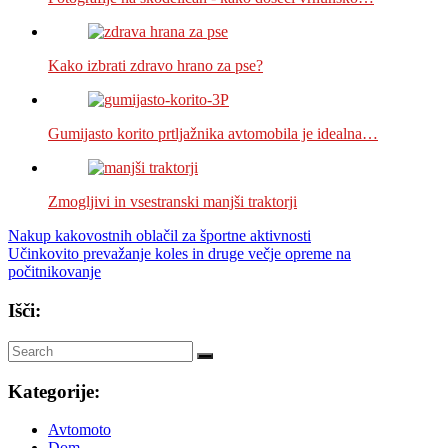
Kako izbrati zdravo hrano za pse?
Gumijasto korito prtljažnika avtomobila je idealna…
Zmogljivi in vsestranski manjši traktorji
Navigacija
Nakup kakovostnih oblačil za športne aktivnosti
Učinkovito prevažanje koles in druge večje opreme na
prispevka
počitnikovanje
Išči:
Kategorije:
Avtomoto
Dom