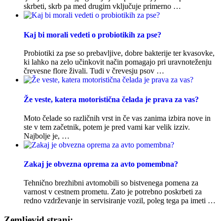
skrbeti, skrb pa med drugim vključuje primerno …
Kaj bi morali vedeti o probiotikih za pse?
Probiotiki za pse so prebavljive, dobre bakterije ter kvasovke,
ki lahko na zelo učinkovit način pomagajo pri uravnoteženju
črevesne flore živali. Tudi v črevesju psov …
Že veste, katera motoristična čelada je prava za vas?
Moto čelade so različnih vrst in če vas zanima izbira nove in
ste v tem začetnik, potem je pred vami kar velik izziv.
Najbolje je, …
Zakaj je obvezna oprema za avto pomembna?
Tehnično brezhibni avtomobili so bistvenega pomena za
varnost v cestnem prometu. Zato je potrebno poskrbeti za
redno vzdrževanje in servisiranje vozil, poleg tega pa imeti …
Zemljevid strani: