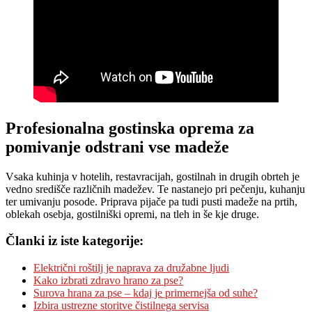
Profesionalna gostinska oprema za
pomivanje odstrani vse madeže
Vsaka kuhinja v hotelih, restavracijah, gostilnah in drugih obrteh je
vedno središče različnih madežev. Te nastanejo pri pečenju, kuhanju
ter umivanju posode. Priprava pijače pa tudi pusti madeže na prtih,
oblekah osebja, gostilniški opremi, na tleh in še kje druge.
Članki iz iste kategorije:
Električni roštilj je naprava za družabne ljudi
Kako izbrati zdravo hrano za pse?
Surova hrana za pse – kdaj je primernejša od suhe?
Izbira ustrezne storitve čistilnega servisa