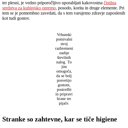
ter plesni, je vedno priporočljivo uporabljati kakovostna
čistilna
sredstva za kuhinjsko opremo
, posodo, korita in druge elemente. Pri
tem se je pomembno zavedati, da s tem varujemo zdravje zaposlenih
kot tudi gostov.
Vrhunski
pomivalni
stroj
razbremeni
osebje
številnih
nalog. To
jim
omogoča,
da se bolj
posvetijo
gostom,
postrežbi
in pripravi
hrane ter
pijače.
Stranke so zahtevne, kar se tiče higiene