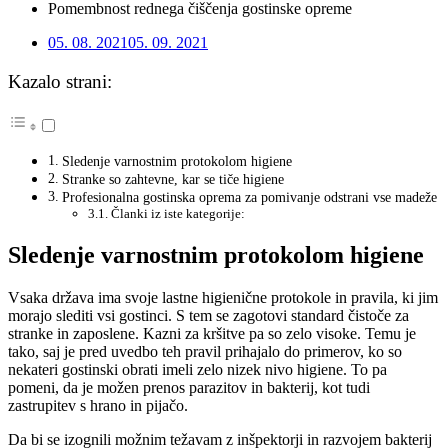
Pomembnost rednega čiščenja gostinske opreme
05. 08. 2021
05. 09. 2021
Kazalo strani:
Sledenje varnostnim protokolom higiene
Stranke so zahtevne, kar se tiče higiene
Profesionalna gostinska oprema za pomivanje odstrani vse madeže
Članki iz iste kategorije:
Sledenje varnostnim protokolom higiene
Vsaka država ima svoje lastne higienične protokole in pravila, ki jim
morajo slediti vsi gostinci. S tem se zagotovi standard čistoče za
stranke in zaposlene. Kazni za kršitve pa so zelo visoke. Temu je
tako, saj je pred uvedbo teh pravil prihajalo do primerov, ko so
nekateri gostinski obrati imeli zelo nizek nivo higiene. To pa
pomeni, da je možen prenos parazitov in bakterij, kot tudi
zastrupitev s hrano in pijačo.
Da bi se izognili možnim težavam z inšpektorji in razvojem bakterij