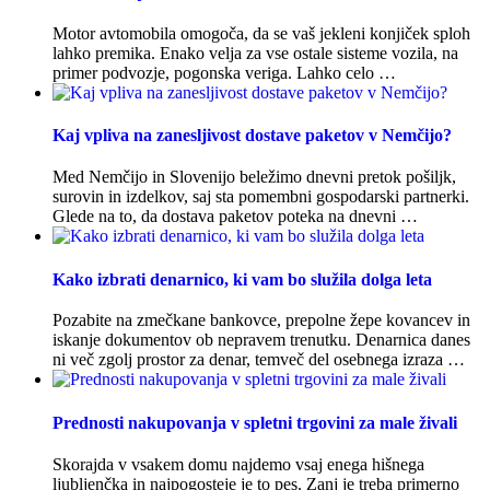
Motor avtomobila omogoča, da se vaš jekleni konjiček sploh
lahko premika. Enako velja za vse ostale sisteme vozila, na
primer podvozje, pogonska veriga. Lahko celo …
Kaj vpliva na zanesljivost dostave paketov v Nemčijo?
Med Nemčijo in Slovenijo beležimo dnevni pretok pošiljk,
surovin in izdelkov, saj sta pomembni gospodarski partnerki.
Glede na to, da dostava paketov poteka na dnevni …
Kako izbrati denarnico, ki vam bo služila dolga leta
Pozabite na zmečkane bankovce, prepolne žepe kovancev in
iskanje dokumentov ob nepravem trenutku. Denarnica danes
ni več zgolj prostor za denar, temveč del osebnega izraza …
Prednosti nakupovanja v spletni trgovini za male živali
Skorajda v vsakem domu najdemo vsaj enega hišnega
ljubljenčka in najpogosteje je to pes. Zanj je treba primerno