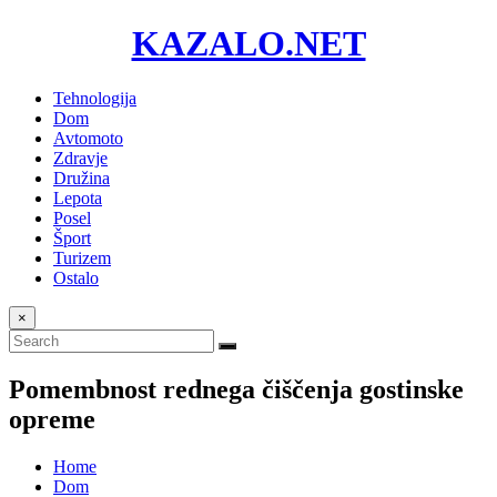
KAZALO.NET
Tehnologija
Dom
Avtomoto
Zdravje
Družina
Lepota
Posel
Šport
Turizem
Ostalo
×
Pomembnost rednega čiščenja gostinske
opreme
Home
Dom