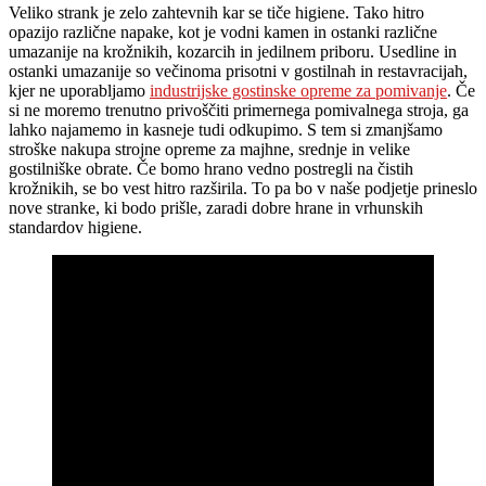
Veliko strank je zelo zahtevnih kar se tiče higiene. Tako hitro
opazijo različne napake, kot je vodni kamen in ostanki različne
umazanije na krožnikih, kozarcih in jedilnem priboru. Usedline in
ostanki umazanije so večinoma prisotni v gostilnah in restavracijah,
kjer ne uporabljamo
industrijske gostinske opreme za pomivanje
. Če
si ne moremo trenutno privoščiti primernega pomivalnega stroja, ga
lahko najamemo in kasneje tudi odkupimo. S tem si zmanjšamo
stroške nakupa strojne opreme za majhne, srednje in velike
gostilniške obrate. Če bomo hrano vedno postregli na čistih
krožnikih, se bo vest hitro razširila. To pa bo v naše podjetje prineslo
nove stranke, ki bodo prišle, zaradi dobre hrane in vrhunskih
standardov higiene.