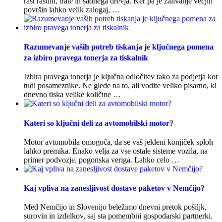
rast rastlin, trate in sadnega drevja. Ker pa je zalivanje večjih
površin lahko velik zalogaj, …
Razumevanje vaših potreb tiskanja je ključnega pomena
za izbiro pravega tonerja za tiskalnik
Izbira pravega tonerja je ključna odločitev tako za podjetja kot
tudi posameznike. Ne glede na to, ali vodite veliko pisarno, ki
dnevno tiska velike količine …
Kateri so ključni deli za avtomobilski motor?
Motor avtomobila omogoča, da se vaš jekleni konjiček sploh
lahko premika. Enako velja za vse ostale sisteme vozila, na
primer podvozje, pogonska veriga. Lahko celo …
Kaj vpliva na zanesljivost dostave paketov v Nemčijo?
Med Nemčijo in Slovenijo beležimo dnevni pretok pošiljk,
surovin in izdelkov, saj sta pomembni gospodarski partnerki.