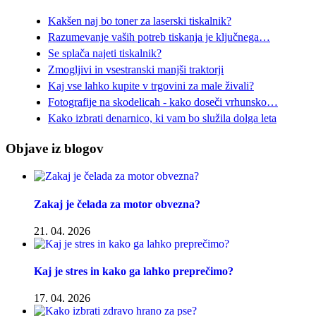
Kakšen naj bo toner za laserski tiskalnik?
Razumevanje vaših potreb tiskanja je ključnega…
Se splača najeti tiskalnik?
Zmogljivi in vsestranski manjši traktorji
Kaj vse lahko kupite v trgovini za male živali?
Fotografije na skodelicah - kako doseči vrhunsko…
Kako izbrati denarnico, ki vam bo služila dolga leta
Objave iz blogov
Zakaj je čelada za motor obvezna?
21. 04. 2026
Kaj je stres in kako ga lahko preprečimo?
17. 04. 2026