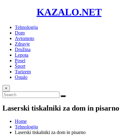
KAZALO.NET
Tehnologija
Dom
Avtomoto
Zdravje
Družina
Lepota
Posel
Šport
Turizem
Ostalo
×
Laserski tiskalniki za dom in pisarno
Home
Tehnologija
Laserski tiskalniki za dom in pisarno