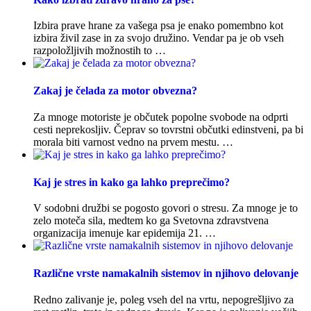
Izbira prave hrane za vašega psa je enako pomembno kot
izbira živil zase in za svojo družino. Vendar pa je ob vseh
razpoložljivih možnostih to …
Zakaj je čelada za motor obvezna?
Za mnoge motoriste je občutek popolne svobode na odprti
cesti neprekosljiv. Čeprav so tovrstni občutki edinstveni, pa bi
morala biti varnost vedno na prvem mestu. …
Kaj je stres in kako ga lahko preprečimo?
V sodobni družbi se pogosto govori o stresu. Za mnoge je to
zelo moteča sila, medtem ko ga Svetovna zdravstvena
organizacija imenuje kar epidemija 21. …
Različne vrste namakalnih sistemov in njihovo delovanje
Redno zalivanje je, poleg vseh del na vrtu, nepogrešljivo za