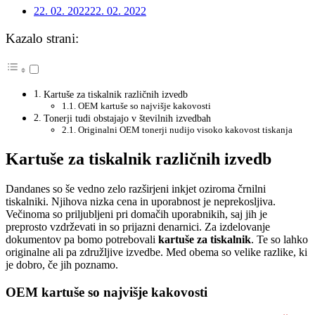
22. 02. 2022
22. 02. 2022
Kazalo strani:
Kartuše za tiskalnik različnih izvedb
OEM kartuše so najvišje kakovosti
Tonerji tudi obstajajo v številnih izvedbah
Originalni OEM tonerji nudijo visoko kakovost tiskanja
Kartuše za tiskalnik različnih izvedb
Dandanes so še vedno zelo razširjeni inkjet oziroma črnilni
tiskalniki. Njihova nizka cena in uporabnost je neprekosljiva.
Večinoma so priljubljeni pri domačih uporabnikih, saj jih je
preprosto vzdrževati in so prijazni denarnici. Za izdelovanje
dokumentov pa bomo potrebovali
kartuše za tiskalnik
. Te so lahko
originalne ali pa združljive izvedbe. Med obema so velike razlike, ki
je dobro, če jih poznamo.
OEM kartuše so najvišje kakovosti