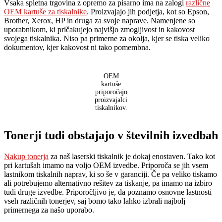
Vsaka spletna trgovina z opremo za pisarno ima na zalogi
različne
OEM kartuše za tiskalnike
. Proizvajajo jih podjetja, kot so Epson,
Brother, Xerox, HP in druga za svoje naprave. Namenjene so
uporabnikom, ki pričakujejo najvišjo zmogljivost in kakovost
svojega tiskalnika. Niso pa primerne za okolja, kjer se tiska veliko
dokumentov, kjer kakovost ni tako pomembna.
OEM
kartuše
priporočajo
proizvajalci
tiskalnikov.
Tonerji tudi obstajajo v številnih izvedbah
Nakup tonerja
za naš laserski tiskalnik je dokaj enostaven. Tako kot
pri kartušah imamo na voljo OEM izvedbe. Priporoča se jih vsem
lastnikom tiskalnih naprav, ki so še v garanciji. Če pa veliko tiskamo
ali potrebujemo alternativno rešitev za tiskanje, pa imamo na izbiro
tudi druge izvedbe. Priporočljivo je, da poznamo osnovne lastnosti
vseh različnih tonerjev, saj bomo tako lahko izbrali najbolj
primernega za našo uporabo.