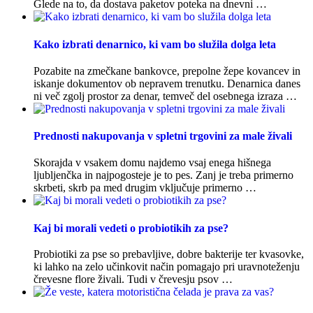
Glede na to, da dostava paketov poteka na dnevni …
Kako izbrati denarnico, ki vam bo služila dolga leta
Pozabite na zmečkane bankovce, prepolne žepe kovancev in
iskanje dokumentov ob nepravem trenutku. Denarnica danes
ni več zgolj prostor za denar, temveč del osebnega izraza …
Prednosti nakupovanja v spletni trgovini za male živali
Skorajda v vsakem domu najdemo vsaj enega hišnega
ljubljenčka in najpogosteje je to pes. Zanj je treba primerno
skrbeti, skrb pa med drugim vključuje primerno …
Kaj bi morali vedeti o probiotikih za pse?
Probiotiki za pse so prebavljive, dobre bakterije ter kvasovke,
ki lahko na zelo učinkovit način pomagajo pri uravnoteženju
črevesne flore živali. Tudi v črevesju psov …