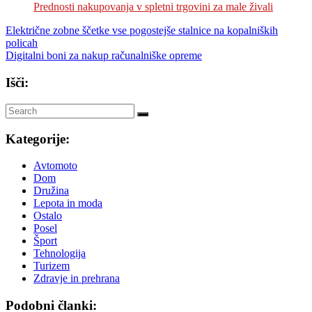
Prednosti nakupovanja v spletni trgovini za male živali
Navigacija
Električne zobne ščetke vse pogostejše stalnice na kopalniških
policah
prispevka
Digitalni boni za nakup računalniške opreme
Išči:
Kategorije:
Avtomoto
Dom
Družina
Lepota in moda
Ostalo
Posel
Šport
Tehnologija
Turizem
Zdravje in prehrana
Podobni članki: