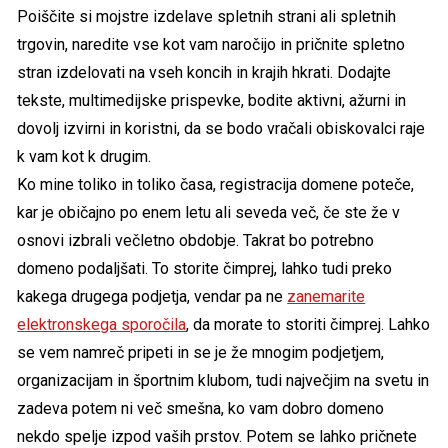
Poiščite si mojstre izdelave spletnih strani ali spletnih
trgovin, naredite vse kot vam naročijo in pričnite spletno
stran izdelovati na vseh koncih in krajih hkrati. Dodajte
tekste, multimedijske prispevke, bodite aktivni, ažurni in
dovolj izvirni in koristni, da se bodo vračali obiskovalci raje
k vam kot k drugim.
Ko mine toliko in toliko časa, registracija domene poteče,
kar je običajno po enem letu ali seveda več, če ste že v
osnovi izbrali večletno obdobje. Takrat bo potrebno
domeno podaljšati. To storite čimprej, lahko tudi preko
kakega drugega podjetja, vendar pa ne
zanemarite
elektronskega sporočila
, da morate to storiti čimprej. Lahko
se vem namreč pripeti in se je že mnogim podjetjem,
organizacijam in športnim klubom, tudi največjim na svetu in
zadeva potem ni več smešna, ko vam dobro domeno
nekdo spelje izpod vaših prstov. Potem se lahko pričnete