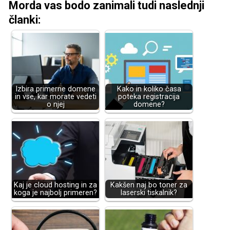
Morda vas bodo zanimali tudi naslednji
članki:
Izbira primerne domene
Kako in koliko časa
in vse, kar morate vedeti
poteka registracija
o njej
domene?
Kaj je cloud hosting in za
Kakšen naj bo toner za
koga je najbolj primeren?
laserski tiskalnik?