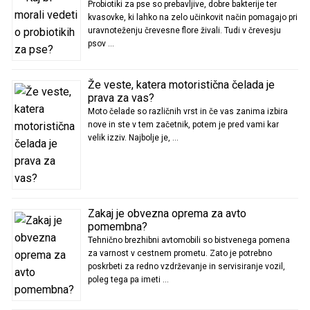
Probiotiki za pse so prebavljive, dobre bakterije ter
kvasovke, ki lahko na zelo učinkovit način pomagajo pri
uravnoteženju črevesne flore živali. Tudi v črevesju
psov …
Že veste, katera motoristična čelada je
prava za vas?
Moto čelade so različnih vrst in če vas zanima izbira
nove in ste v tem začetnik, potem je pred vami kar
velik izziv. Najbolje je, …
Zakaj je obvezna oprema za avto
pomembna?
Tehnično brezhibni avtomobili so bistvenega pomena
za varnost v cestnem prometu. Zato je potrebno
poskrbeti za redno vzdrževanje in servisiranje vozil,
poleg tega pa imeti …