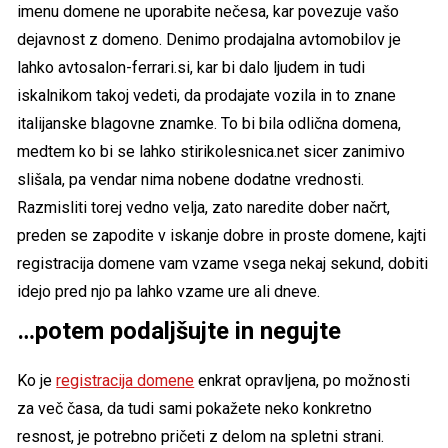
imenu domene ne uporabite nečesa, kar povezuje vašo
dejavnost z domeno. Denimo prodajalna avtomobilov je
lahko avtosalon-ferrari.si, kar bi dalo ljudem in tudi
iskalnikom takoj vedeti, da prodajate vozila in to znane
italijanske blagovne znamke. To bi bila odlična domena,
medtem ko bi se lahko stirikolesnica.net sicer zanimivo
slišala, pa vendar nima nobene dodatne vrednosti.
Razmisliti torej vedno velja, zato naredite dober načrt,
preden se zapodite v iskanje dobre in proste domene, kajti
registracija domene vam vzame vsega nekaj sekund, dobiti
idejo pred njo pa lahko vzame ure ali dneve.
…potem podaljšujte in negujte
Ko je
registracija domene
enkrat opravljena, po možnosti
za več časa, da tudi sami pokažete neko konkretno
resnost, je potrebno pričeti z delom na spletni strani.