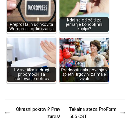
Kdaj se odločiti za
Preprosta in učinkovita
jemanje konopljinih
Wordpress optimizacija
kapljic?
UV svetilka in drugi
Prednosti nakupovanja v
pripomočki za
spletni trgovini za male
izdelovanje nohtov
živali
Navigacija
Okrasni pokrovi? Prav
Tekalna steza ProForm
prispevka
zares!
505 CST