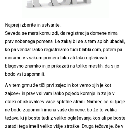
Najprej izberite in ustvarite..
Seveda se marsikomu zdi, da registracija domene nima
prav nobenega pomena. Le zakaj bi se s tem sploh ubadali,
ko pa vendar lahko registriramo tudi blabla.com, potem pa
moramo v vsakem primeru tako ali tako oglaševati
blagovno znamko in jo prikazati na toliko mestih, da si jo
bodo vsi zapomnili.
A v tem grmu že tiči prvi zajec in kot vemo »jih je kot
zajcev« in prav vsi vam lahko pojedo korenje in zelje v
obliki obiskovalcev vaše spletne strani. Namreč če si ljudje
ne bodo zapomnili imena vaše domene, bo že to velika
težava, ki ji boste tudi z veliko oglaševanja kos ali pa boste
zaradi tega imeli veliko višje stroške. Druga težava je, če v