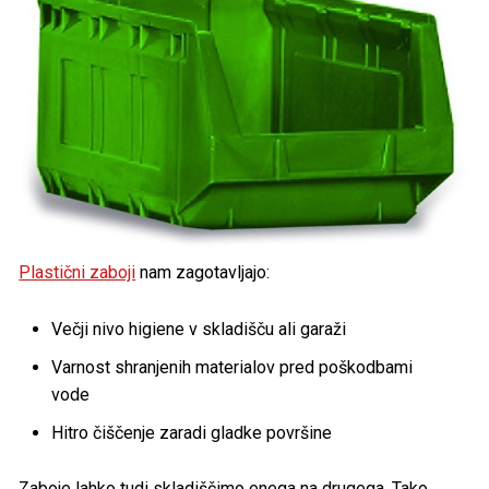
Plastični zaboji
nam zagotavljajo:
Večji nivo higiene v skladišču ali garaži
Varnost shranjenih materialov pred poškodbami
vode
Hitro čiščenje zaradi gladke površine
Zaboje lahko tudi skladiščimo enega na drugega. Tako