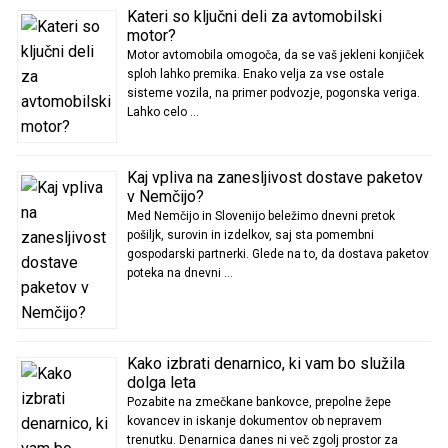
Kateri so ključni deli za avtomobilski
motor?
Motor avtomobila omogoča, da se vaš jekleni konjiček
sploh lahko premika. Enako velja za vse ostale
sisteme vozila, na primer podvozje, pogonska veriga.
Lahko celo …
Kaj vpliva na zanesljivost dostave paketov
v Nemčijo?
Med Nemčijo in Slovenijo beležimo dnevni pretok
pošiljk, surovin in izdelkov, saj sta pomembni
gospodarski partnerki. Glede na to, da dostava paketov
poteka na dnevni …
Kako izbrati denarnico, ki vam bo služila
dolga leta
Pozabite na zmečkane bankovce, prepolne žepe
kovancev in iskanje dokumentov ob nepravem
trenutku. Denarnica danes ni več zgolj prostor za