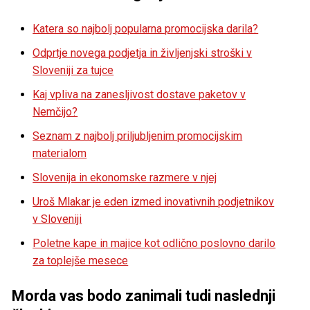
Katera so najbolj popularna promocijska darila?
Odprtje novega podjetja in življenjski stroški v
Sloveniji za tujce
Kaj vpliva na zanesljivost dostave paketov v
Nemčijo?
Seznam z najbolj priljubljenim promocijskim
materialom
Slovenija in ekonomske razmere v njej
Uroš Mlakar je eden izmed inovativnih podjetnikov
v Sloveniji
Poletne kape in majice kot odlično poslovno darilo
za toplejše mesece
Morda vas bodo zanimali tudi naslednji