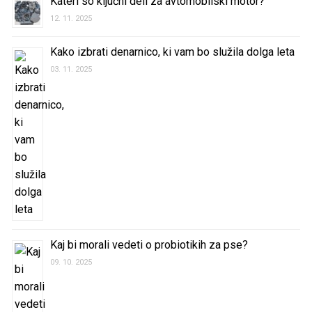
Kateri so ključni deli za avtomobilski motor?
12. 11. 2025
Kako izbrati denarnico, ki vam bo služila dolga leta
03. 11. 2025
Kaj bi morali vedeti o probiotikih za pse?
09. 10. 2025