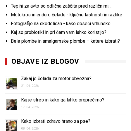
Tepihi za avto so odlična zaščita pred različnimi…
Motokros in enduro čelade - ključne lastnosti in razlike
Fotografije na skodelicah - kako doseči vrhunsko…
Kaj so probiotiki in pri čem vam lahko koristijo?
Bele plombe in amalgamske plombe – katere izbrati?
OBJAVE IZ BLOGOV
Zakaj je čelada za motor obvezna?
21. 04. 2026
Kaj je stres in kako ga lahko preprečimo?
17. 04. 2026
Kako izbrati zdravo hrano za pse?
08. 04. 2026