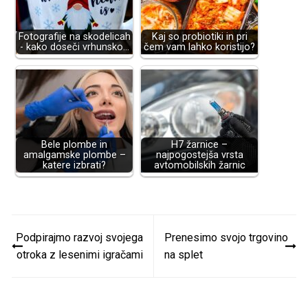
Fotografije na skodelicah
Kaj so probiotiki in pri
- kako doseči vrhunsko…
čem vam lahko koristijo?
Bele plombe in
H7 žarnice –
amalgamske plombe –
najpogostejša vrsta
katere izbrati?
avtomobilskih žarnic
Navigacija
Podpirajmo razvoj svojega
Prenesimo svojo trgovino
prispevka
otroka z lesenimi igračami
na splet