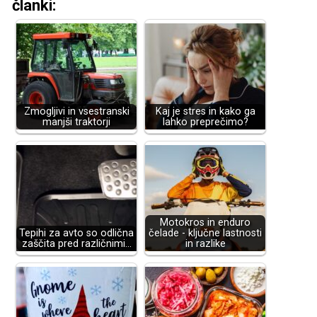
članki:
Zmogljivi in vsestranski
Kaj je stres in kako ga
manjši traktorji
lahko preprečimo?
Motokros in enduro
Tepihi za avto so odlična
čelade - ključne lastnosti
zaščita pred različnimi…
in razlike