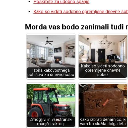
Poskrbite za udobno spanje
Kako so videti sodobno opremljene dnevne so
Morda vas bodo zanimali tudi n
Kako so videti sodobno
Izbira kakovostnega
opremljene dnevne
pohištva za dnevno sobo
sobe?
Zmogljivi in vsestranski
Kako izbrati denarnico, ki
manjši traktorji
vam bo služila dolga leta