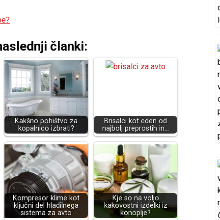
be?
aslednji članki:
Kakšno pohištvo za
Brisalci kot eden od
kopalnico izbrati?
najbolj preprostih in…
Kompresor klime kot
Kje so na voljo
ključni del hladilnega
kakovostni izdelki iz
sistema za avto
konoplje?