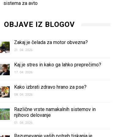
sistema za avto
OBJAVE IZ BLOGOV
Zakaj je čelada za motor obvezna?
21. 04. 2026
Kaj je stres in kako ga lahko preprečimo?
17. 04. 2026
Kako izbrati zdravo hrano za pse?
08. 04. 2026
Različne vrste namakalnih sistemov in
njihovo delovanje
01. 04. 2026
Razumevanje vaših potreb tiskanja je