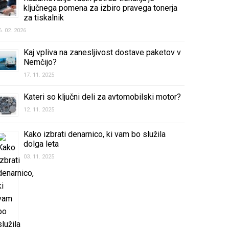
ključnega pomena za izbiro pravega tonerja
za tiskalnik
6. 02. 2026
Kaj vpliva na zanesljivost dostave paketov v
Nemčijo?
17. 11. 2025
Kateri so ključni deli za avtomobilski motor?
12. 11. 2025
Kako izbrati denarnico, ki vam bo služila
dolga leta
03. 11. 2025