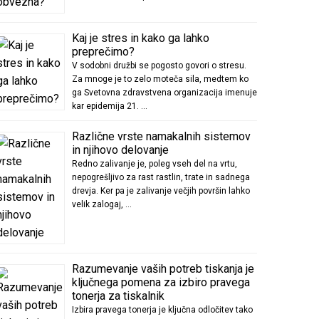
Kaj je stres in kako ga lahko
preprečimo?
V sodobni družbi se pogosto govori o stresu.
Za mnoge je to zelo moteča sila, medtem ko
ga Svetovna zdravstvena organizacija imenuje
kar epidemija 21. …
Različne vrste namakalnih sistemov
in njihovo delovanje
Redno zalivanje je, poleg vseh del na vrtu,
nepogrešljivo za rast rastlin, trate in sadnega
drevja. Ker pa je zalivanje večjih površin lahko
velik zalogaj, …
Razumevanje vaših potreb tiskanja je
ključnega pomena za izbiro pravega
tonerja za tiskalnik
Izbira pravega tonerja je ključna odločitev tako