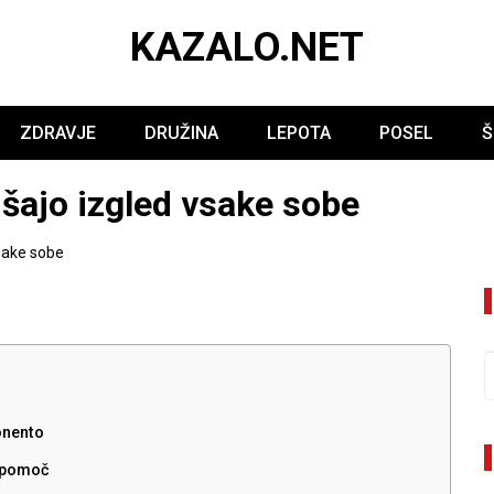
KAZALO.NET
ZDRAVJE
DRUŽINA
LEPOTA
POSEL
Š
jšajo izgled vsake sobe
vsake sobe
onento
i pomoč