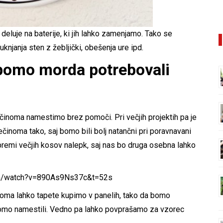
deluje na baterije, ki jih lahko zamenjamo. Tako se
njanja sten z žebljički, obešenja ure ipd.
 bomo morda potrebovali
ečinoma namestimo brez pomoči. Pri večjih projektih pa je
činoma tako, saj bomo bili bolj natančni pri poravnavani
premi večjih kosov nalepk, saj nas bo druga osebna lahko
om/watch?v=890As9Ns37c&t=52s
noma lahko tapete kupimo v panelih, tako da bomo
 bomo namestili. Vedno pa lahko povprašamo za vzorec