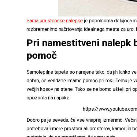
Sama ura stenske nalepke
je popolnoma delujoča in 
razbremenimo načrtovanja idealnega mesta za uro, luk
Pri namestitveni nalepk
pomoč
Samolepilne tapete so narejene tako, da jih lahko v
dobro, če vendarle imamo pomoč pri roki. Temu je ve
večjih kosov na stene. Tako se ne bomo ušteli pri o
opozorila na napake.
https://www.youtube.c
Dobro pa je seveda, če vse vnaprej izmerimo. Veči
potrebovali mere prostora ali prostorov, kamor jih