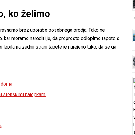
, ko želimo
1
 poravnamo brez uporabe posebnega orodja. Tako ne
, kar moramo narediti je, da preprosto odlepimo tapete s
j lepila na zadnji strani tapete je narejeno tako, da se ga
o doma
mi stenskimi nalepkami
a