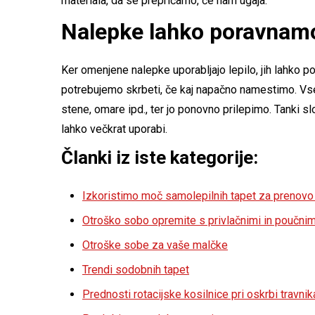
materiala, da se prepričamo, če nam ugaja.
Nalepke lahko poravnamo
Ker omenjene nalepke uporabljajo lepilo, jih lahko
potrebujemo skrbeti, če kaj napačno namestimo. Vse
stene, omare ipd., ter jo ponovno prilepimo. Tanki slo
lahko večkrat uporabi.
Članki iz iste kategorije:
Izkoristimo moč samolepilnih tapet za prenov
Otroško sobo opremite s privlačnimi in poučni
Otroške sobe za vaše malčke
Trendi sodobnih tapet
Prednosti rotacijske kosilnice pri oskrbi travnik