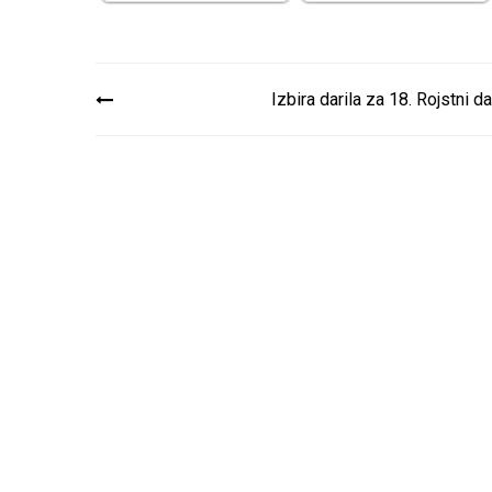
Navigacija
Izbira darila za 18. Rojstni d
prispevka