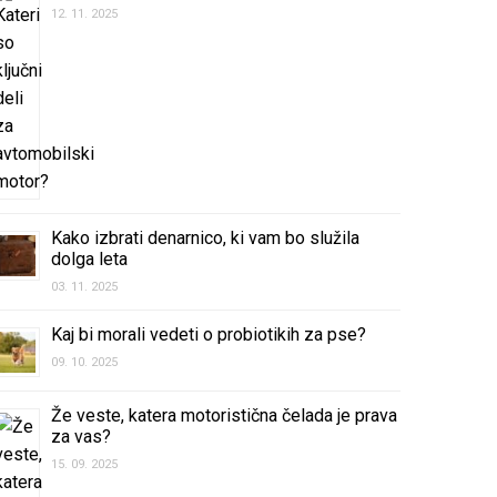
12. 11. 2025
Kako izbrati denarnico, ki vam bo služila
dolga leta
03. 11. 2025
Kaj bi morali vedeti o probiotikih za pse?
09. 10. 2025
Že veste, katera motoristična čelada je prava
za vas?
15. 09. 2025