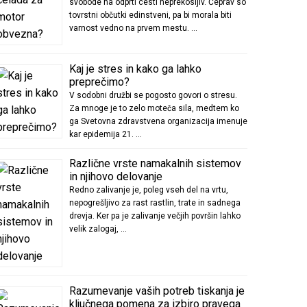
svobode na odprti cesti neprekosljiv. Čeprav so
tovrstni občutki edinstveni, pa bi morala biti
varnost vedno na prvem mestu. …
Kaj je stres in kako ga lahko
preprečimo?
V sodobni družbi se pogosto govori o stresu.
Za mnoge je to zelo moteča sila, medtem ko
ga Svetovna zdravstvena organizacija imenuje
kar epidemija 21. …
Različne vrste namakalnih sistemov
in njihovo delovanje
Redno zalivanje je, poleg vseh del na vrtu,
nepogrešljivo za rast rastlin, trate in sadnega
drevja. Ker pa je zalivanje večjih površin lahko
velik zalogaj, …
Razumevanje vaših potreb tiskanja je
ključnega pomena za izbiro pravega