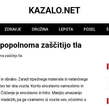
KAZALO.NET
ZDRAVJE
DRUŽINA
LEPOTA
POSEL
Š
 popolnoma zaščitijo tla
a zaščitijo tla
 in obrabo. Zaradi trpežnega materiala in natančnega
dežev ter dna vozila. Korito enostavno namestimo in
 Čiščenje je enostavno in hitro. Manjšo umazanijo
m madežih, pa ga vzamemo iz vozila ven, očistimo s