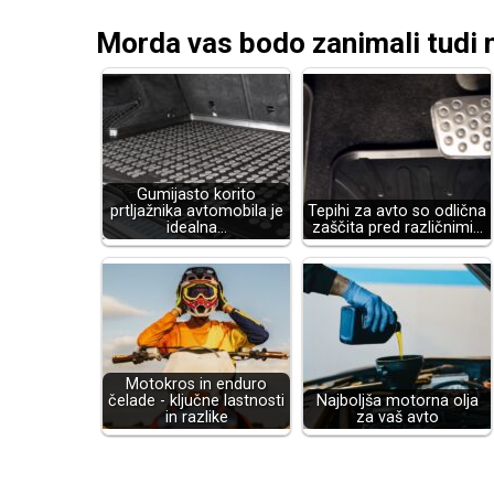
Morda vas bodo zanimali tudi n
Gumijasto korito
prtljažnika avtomobila je
Tepihi za avto so odlična
idealna…
zaščita pred različnimi…
Motokros in enduro
čelade - ključne lastnosti
Najboljša motorna olja
in razlike
za vaš avto