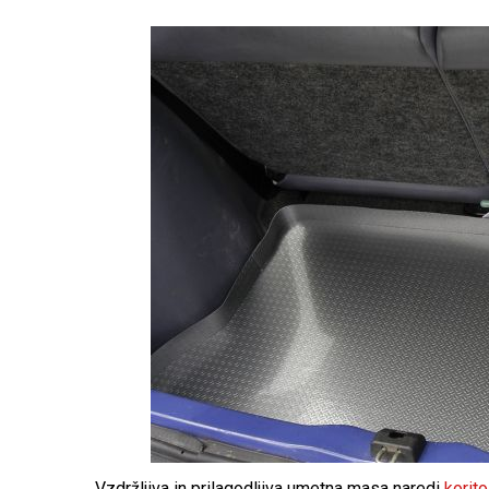
Vzdržljiva in prilagodljiva umetna masa naredi
korito