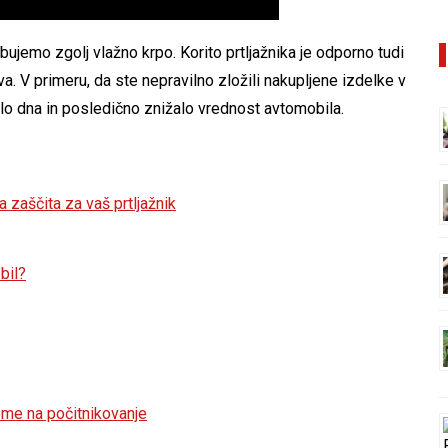
ujemo zgolj vlažno krpo. Korito prtljažnika je odporno tudi
va. V primeru, da ste nepravilno zložili nakupljene izdelke v
alo dna in posledično znižalo vrednost avtomobila.
a zaščita za vaš prtljažnik
bil?
eme na počitnikovanje