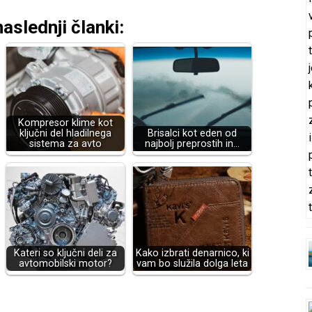
aslednji članki:
Kompresor klime kot
ključni del hladilnega
Brisalci kot eden od
sistema za avto
najbolj preprostih in…
Kateri so ključni deli za
Kako izbrati denarnico, ki
avtomobilski motor?
vam bo služila dolga leta