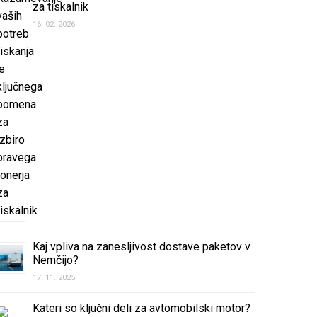
za tiskalnik
16. 02. 2026
Kaj vpliva na zanesljivost dostave paketov v
Nemčijo?
17. 11. 2025
Kateri so ključni deli za avtomobilski motor?