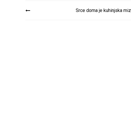
Navigacija
Srce doma je kuhinjska mi
prispevka