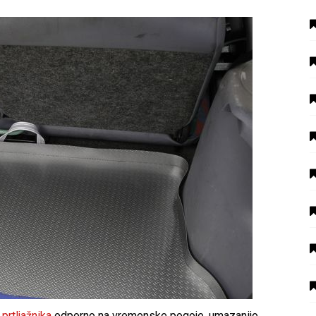
 prtljažnika
odporno na vremenske pogoje, umazanijo,