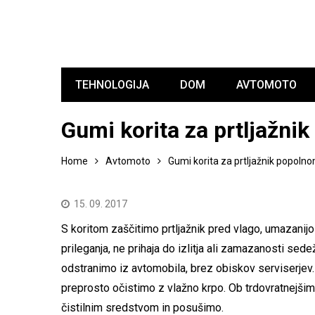
TEHNOLOGIJA
DOM
AVTOMOTO
Gumi korita za prtljažnik
Home
Avtomoto
Gumi korita za prtljažnik popolnom
15. 09. 2017
S koritom zaščitimo prtljažnik pred vlago, umazanijo
prileganja, ne prihaja do izlitja ali zamazanosti se
odstranimo iz avtomobila, brez obiskov serviserjev.
preprosto očistimo z vlažno krpo. Ob trdovratnejši
čistilnim sredstvom in posušimo.