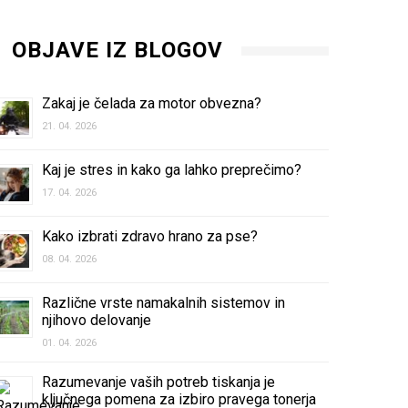
OBJAVE IZ BLOGOV
Zakaj je čelada za motor obvezna?
21. 04. 2026
Kaj je stres in kako ga lahko preprečimo?
17. 04. 2026
Kako izbrati zdravo hrano za pse?
08. 04. 2026
Različne vrste namakalnih sistemov in
njihovo delovanje
01. 04. 2026
Razumevanje vaših potreb tiskanja je
ključnega pomena za izbiro pravega tonerja