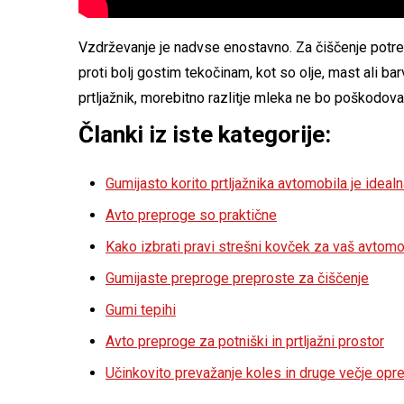
Vzdrževanje je nadvse enostavno. Za čiščenje potreb
proti bolj gostim tekočinam, kot so olje, mast ali bar
prtljažnik, morebitno razlitje mleka ne bo poškodov
Članki iz iste kategorije:
Gumijasto korito prtljažnika avtomobila je idealn
Avto preproge so praktične
Kako izbrati pravi strešni kovček za vaš avtomo
Gumijaste preproge preproste za čiščenje
Gumi tepihi
Avto preproge za potniški in prtljažni prostor
Učinkovito prevažanje koles in druge večje opr