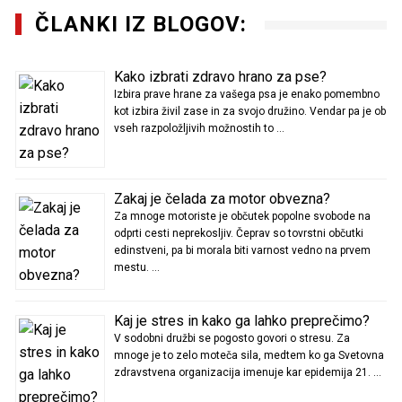
ČLANKI IZ BLOGOV:
Kako izbrati zdravo hrano za pse?
Izbira prave hrane za vašega psa je enako pomembno
kot izbira živil zase in za svojo družino. Vendar pa je ob
vseh razpoložljivih možnostih to …
Zakaj je čelada za motor obvezna?
Za mnoge motoriste je občutek popolne svobode na
odprti cesti neprekosljiv. Čeprav so tovrstni občutki
edinstveni, pa bi morala biti varnost vedno na prvem
mestu. …
Kaj je stres in kako ga lahko preprečimo?
V sodobni družbi se pogosto govori o stresu. Za
mnoge je to zelo moteča sila, medtem ko ga Svetovna
zdravstvena organizacija imenuje kar epidemija 21. …