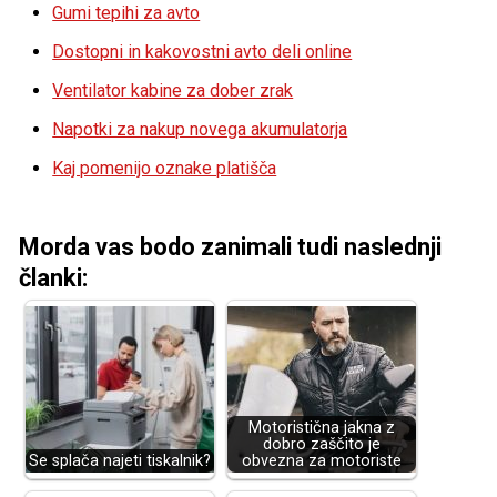
Gumi tepihi za avto
Dostopni in kakovostni avto deli online
Ventilator kabine za dober zrak
Napotki za nakup novega akumulatorja
Kaj pomenijo oznake platišča
Morda vas bodo zanimali tudi naslednji
članki:
Motoristična jakna z
dobro zaščito je
Se splača najeti tiskalnik?
obvezna za motoriste