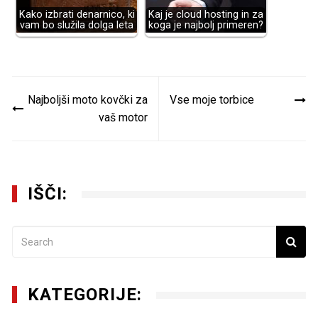
Kako izbrati denarnico, ki
Kaj je cloud hosting in za
vam bo služila dolga leta
koga je najbolj primeren?
Navigacija
Najboljši moto kovčki za
Vse moje torbice
prispevka
vaš motor
IŠČI:
KATEGORIJE: