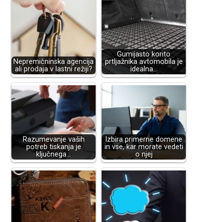
Gumijasto korito
Nepremičninska agencija
prtljažnika avtomobila je
ali prodaja v lastni režiji?
idealna…
Razumevanje vaših
Izbira primerne domene
potreb tiskanja je
in vse, kar morate vedeti
ključnega…
o njej