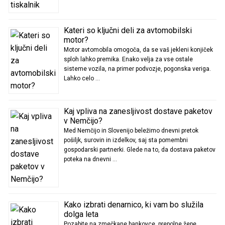
Kateri so ključni deli za avtomobilski
motor?
Motor avtomobila omogoča, da se vaš jekleni konjiček
sploh lahko premika. Enako velja za vse ostale
sisteme vozila, na primer podvozje, pogonska veriga.
Lahko celo …
Kaj vpliva na zanesljivost dostave paketov
v Nemčijo?
Med Nemčijo in Slovenijo beležimo dnevni pretok
pošiljk, surovin in izdelkov, saj sta pomembni
gospodarski partnerki. Glede na to, da dostava paketov
poteka na dnevni …
Kako izbrati denarnico, ki vam bo služila
dolga leta
Pozabite na zmečkane bankovce, prepolne žepe