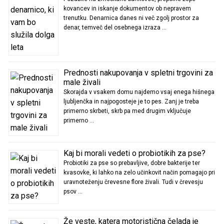
kovancev in iskanje dokumentov ob nepravem
trenutku. Denarnica danes ni več zgolj prostor za
denar, temveč del osebnega izraza …
Prednosti nakupovanja v spletni trgovini za
male živali
Skorajda v vsakem domu najdemo vsaj enega hišnega
ljubljenčka in najpogosteje je to pes. Zanj je treba
primerno skrbeti, skrb pa med drugim vključuje
primerno …
Kaj bi morali vedeti o probiotikih za pse?
Probiotiki za pse so prebavljive, dobre bakterije ter
kvasovke, ki lahko na zelo učinkovit način pomagajo pri
uravnoteženju črevesne flore živali. Tudi v črevesju
psov …
Že veste, katera motoristična čelada je