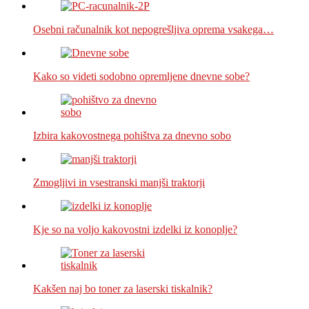
Osebni računalnik kot nepogrešljiva oprema vsakega…
Kako so videti sodobno opremljene dnevne sobe?
Izbira kakovostnega pohištva za dnevno sobo
Zmogljivi in vsestranski manjši traktorji
Kje so na voljo kakovostni izdelki iz konoplje?
Kakšen naj bo toner za laserski tiskalnik?