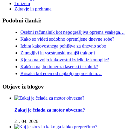
Turizem
Zdravje in prehrana
Podobni članki:
Osebni računalnik kot nepogrešljiva oprema vsakega…
Kako so videti sodobno opremljene dnevne sobe?
Izbira kakovostnega pohištva za dnevno sobo
Zmogljivi in vsestranski manjši traktorji
Kje so na voljo kakovostni izdelki iz konoplje?
Kakšen naj bo toner za laserski tiskalnik?
Brisalci kot eden od najbolj preprostih in…
Objave iz blogov
Zakaj je čelada za motor obvezna?
21. 04. 2026