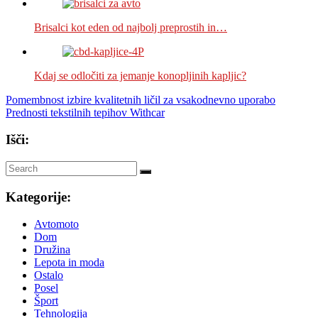
Brisalci kot eden od najbolj preprostih in…
Kdaj se odločiti za jemanje konopljinih kapljic?
Navigacija
Pomembnost izbire kvalitetnih ličil za vsakodnevno uporabo
Prednosti tekstilnih tepihov Withcar
prispevka
Išči:
Kategorije:
Avtomoto
Dom
Družina
Lepota in moda
Ostalo
Posel
Šport
Tehnologija