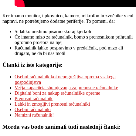
Ker imamo monitor, tipkovnico, kamero, mikrofon in zvočnike v eni
napravi, ne potrebujemo dodatne periferije. To pomeni, da:
Si lahko uredimo pisarno skoraj kjerkoli
Če imamo mizo za računalnik, bomo s prenosnikom prihranili
ogromno prostora na njej
Računalnik lahko pospravimo v predalčnik, pod mizo ali
drugam, ne da bi nas motil
Članki iz iste kategorije:
Osebni računalnik kot nepogrešljiva oprema vsakega
gospodinjstva
Večja kapaciteta shranjevanja za prenosne računalnike
Digitalni boni za nakup računalniške opreme
Prenosni računalnik
Lahki in zmogljivi prenosni računalniki
Osebni računalniki
Namizni računalnik!
Morda vas bodo zanimali tudi naslednji članki: