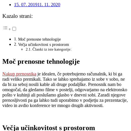
15. 07. 2019
11. 11. 2020
Kazalo strani:
Moč prenosne tehnologije
Večja učinkovitost s prostorom
Članki iz iste kategorije:
Moč prenosne tehnologije
Nakup prenosnika
je idealen, če potrebujemo računalnik, ki bi ga
radi veliko premikali. Tako se lahko sprehajamo iz sobe v sobo, ne
da bi za seboj nosili kable ali druge podaljške. Prenosnik nam bo
omogočal, da gledamo filme v postelji, odgovarjamo na elektronsko
pošto v kuhinji ali poslušamo glasbo v dnevni sobi. Zaradi njegove
prenosljivosti pa ga lahko tudi uporabimo v podjetju za prezentacije,
video in avdio konference ter mnogo drugih aktivnosti.
Večja učinkovitost s prostorom