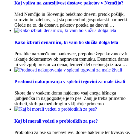
Kaj vpliva na zanesljivost dostave paketov v Nemčijo?
Med Nemčijo in Slovenijo beležimo dnevni pretok pošiljk,
surovin in izdelkov, saj sta pomembni gospodarski partnerki.
Glede na to, da dostava paketov poteka na dnevni …
Kako izbrati denarnico, ki vam bo služila dolga leta
Pozabite na zmečkane bankovce, prepolne žepe kovancev in
iskanje dokumentov ob nepravem trenutku. Denarnica danes
ni več zgolj prostor za denar, temveč del osebnega izraza …
Prednosti nakupovanja v spletni trgovini za male živali
Skorajda v vsakem domu najdemo vsaj enega hišnega
ljubljenčka in najpogosteje je to pes. Zanj je treba primerno
skrbeti, skrb pa med drugim vključuje primerno …
Kaj bi morali vedeti o probiotikih za pse?
Probiotiki za pse so prebavljive, dobre bakterije ter kvasovke,