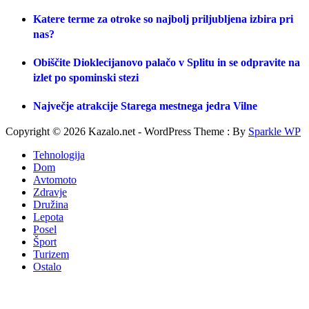
Katere terme za otroke so najbolj priljubljena izbira pri
nas?
Obiščite Dioklecijanovo palačo v Splitu in se odpravite na
izlet po spominski stezi
Največje atrakcije Starega mestnega jedra Vilne
Copyright © 2026 Kazalo.net - WordPress Theme : By
Sparkle WP
Tehnologija
Dom
Avtomoto
Zdravje
Družina
Lepota
Posel
Šport
Turizem
Ostalo