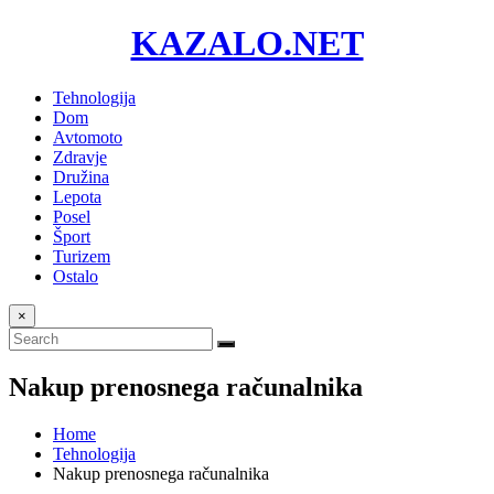
KAZALO.NET
Tehnologija
Dom
Avtomoto
Zdravje
Družina
Lepota
Posel
Šport
Turizem
Ostalo
×
Nakup prenosnega računalnika
Home
Tehnologija
Nakup prenosnega računalnika