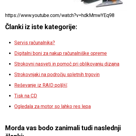
https://www.youtube.com/watch?v=hdkMmwYEq98
Članki iz iste kategorije:
Servis računalnika?
Digitalni boni za nakup računalniške opreme
Strokovni nasveti in pomoč pri oblikovanju dizajna
Strokovnjaki na področju spletnih trgovin
Reševanje iz RAID polj￼
Tisk na CD
Ogledala za motor so lahko res lepa
Morda vas bodo zanimali tudi naslednji