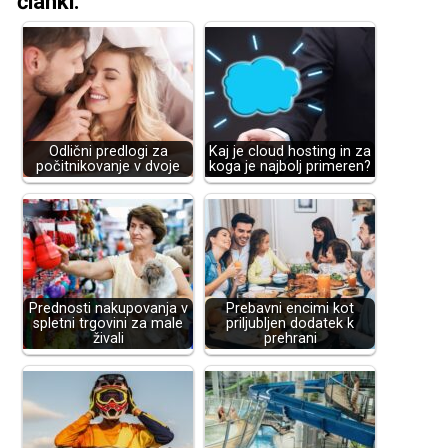
članki:
Odlični predlogi za
Kaj je cloud hosting in za
počitnikovanje v dvoje
koga je najbolj primeren?
Prednosti nakupovanja v
Prebavni encimi kot
spletni trgovini za male
priljubljen dodatek k
živali
prehrani