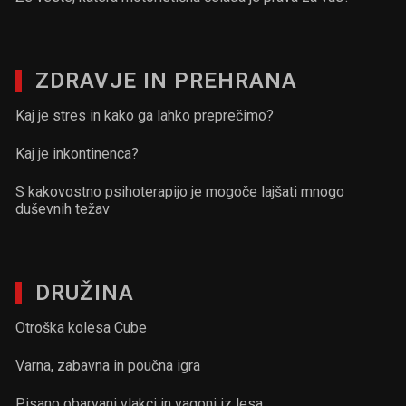
ZDRAVJE IN PREHRANA
Kaj je stres in kako ga lahko preprečimo?
Kaj je inkontinenca?
S kakovostno psihoterapijo je mogoče lajšati mnogo
duševnih težav
DRUŽINA
Otroška kolesa Cube
Varna, zabavna in poučna igra
Pisano obarvani vlakci in vagoni iz lesa