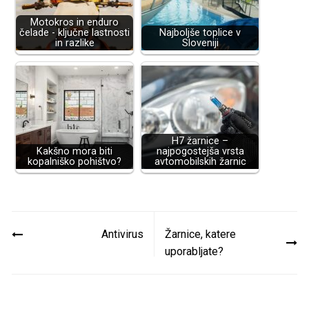
Motokros in enduro
čelade - ključne lastnosti
Najboljše toplice v
in razlike
Sloveniji
H7 žarnice –
Kakšno mora biti
najpogostejša vrsta
kopalniško pohištvo?
avtomobilskih žarnic
Navigacija
Antivirus
Žarnice, katere
prispevka
uporabljate?