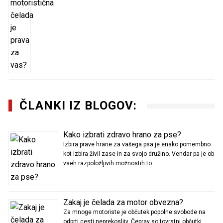
ČLANKI IZ BLOGOV:
Kako izbrati zdravo hrano za pse?
Izbira prave hrane za vašega psa je enako pomembno
kot izbira živil zase in za svojo družino. Vendar pa je ob
vseh razpoložljivih možnostih to …
Zakaj je čelada za motor obvezna?
Za mnoge motoriste je občutek popolne svobode na
odprti cesti neprekosljiv. Čeprav so tovrstni občutki