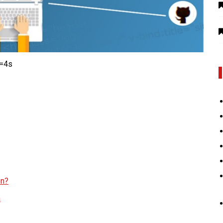
t=4s
en?
a