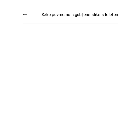
Navigacija
Kako povrnemo izgubljene slike s telefo
prispevka