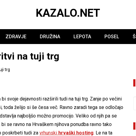
KAZALO.NET
ZDRAVJE
DRUŽINA
LEPOTA
POSEL
Š
itvi na tuji trg
uji trg
i svoje dejavnosti razširili tudi na tuji trg. Zanje po večini
i, toda želijo si še česa več. Ravno zaradi tega se odločajo
dstavlja najboljšo možno promocijo. Veliko od njih pa se
 da bi se ravno na Hrvaškem njihova ponudba ravno tako
o poskrbeti tudi za
vrhunski
hrvaški hosting
. Le na ta