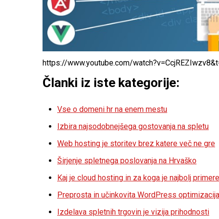
https://www.youtube.com/watch?v=CcjREZIwzv8&
Članki iz iste kategorije:
Vse o domeni hr na enem mestu
Izbira najsodobnejšega gostovanja na spletu
Web hosting je storitev brez katere več ne gre
Širjenje spletnega poslovanja na Hrvaško
Kaj je cloud hosting in za koga je najbolj primer
Preprosta in učinkovita WordPress optimizacij
Izdelava spletnih trgovin je vizija prihodnosti