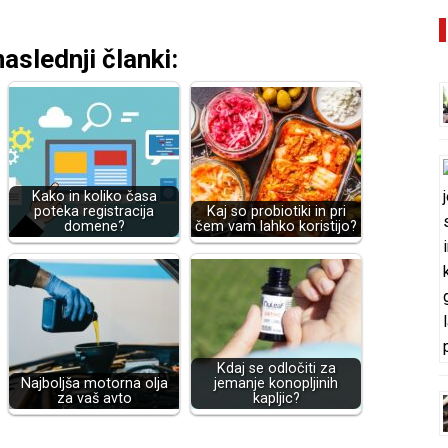
aslednji članki:
Kako in koliko časa
poteka registracija
Kaj so probiotiki in pri
domene?
čem vam lahko koristijo?
Kdaj se odločiti za
Najboljša motorna olja
jemanje konopljinih
za vaš avto
kapljic?