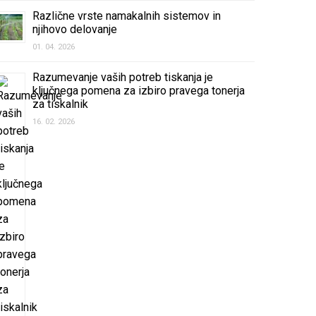
Različne vrste namakalnih sistemov in
njihovo delovanje
01. 04. 2026
Razumevanje vaših potreb tiskanja je
ključnega pomena za izbiro pravega tonerja
za tiskalnik
16. 02. 2026