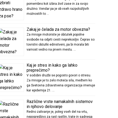
pomembno kot izbira živil zase in za svojo
družino. Vendar pa je ob vseh razpoložljivih
možnostih to …
Zakaj je čelada za motor obvezna?
Za mnoge motoriste je občutek popolne
svobode na odprti cesti neprekosljiv. Čeprav so
tovrstni občutki edinstveni, pa bi morala biti
varnost vedno na prvem mestu. …
Kaj je stres in kako ga lahko
preprečimo?
V sodobni družbi se pogosto govori o stresu.
Za mnoge je to zelo moteča sila, medtem ko
ga Svetovna zdravstvena organizacija imenuje
kar epidemija 21. …
Različne vrste namakalnih sistemov
in njihovo delovanje
Redno zalivanje je, poleg vseh del na vrtu,
nepogrešljivo za rast rastlin, trate in sadnega