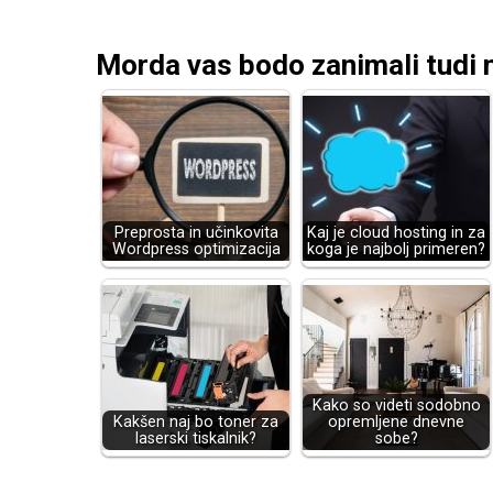
Morda vas bodo zanimali tudi n
Preprosta in učinkovita
Kaj je cloud hosting in za
Wordpress optimizacija
koga je najbolj primeren?
Kako so videti sodobno
Kakšen naj bo toner za
opremljene dnevne
laserski tiskalnik?
sobe?