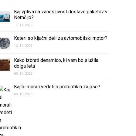
Kaj vpliva na zanesljivost dostave paketov v
Nemčijo?
17. 11. 2025
Kateri so ključni deli za avtomobilski motor?
12. 11. 2025
Kako izbrati denarnico, ki vam bo služila
dolga leta
03. 11. 2025
Kaj bi morali vedeti o probiotikih za pse?
09. 10. 2025