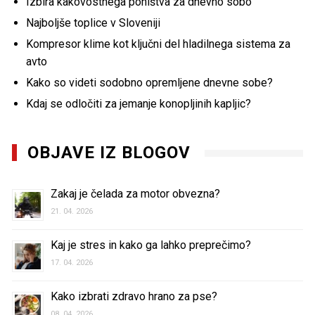
Izbira kakovostnega pohištva za dnevno sobo
Najboljše toplice v Sloveniji
Kompresor klime kot ključni del hladilnega sistema za
avto
Kako so videti sodobno opremljene dnevne sobe?
Kdaj se odločiti za jemanje konopljinih kapljic?
OBJAVE IZ BLOGOV
Zakaj je čelada za motor obvezna?
21. 04. 2026
Kaj je stres in kako ga lahko preprečimo?
17. 04. 2026
Kako izbrati zdravo hrano za pse?
08. 04. 2026