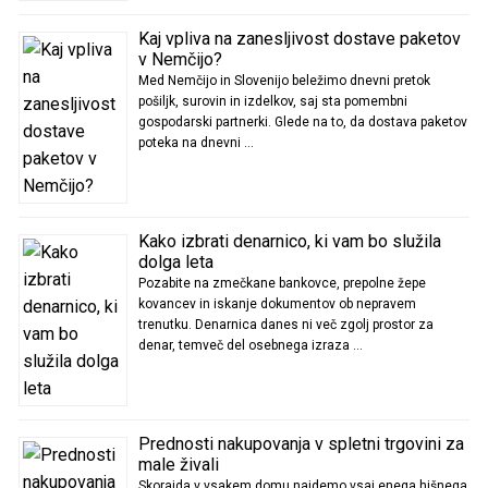
Kaj vpliva na zanesljivost dostave paketov
v Nemčijo?
Med Nemčijo in Slovenijo beležimo dnevni pretok
pošiljk, surovin in izdelkov, saj sta pomembni
gospodarski partnerki. Glede na to, da dostava paketov
poteka na dnevni …
Kako izbrati denarnico, ki vam bo služila
dolga leta
Pozabite na zmečkane bankovce, prepolne žepe
kovancev in iskanje dokumentov ob nepravem
trenutku. Denarnica danes ni več zgolj prostor za
denar, temveč del osebnega izraza …
Prednosti nakupovanja v spletni trgovini za
male živali
Skorajda v vsakem domu najdemo vsaj enega hišnega