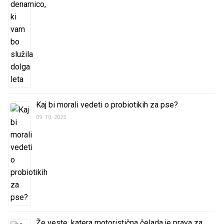
Kaj bi morali vedeti o probiotikih za pse?
09. 10. 2025
Že veste, katera motoristična čelada je prava za