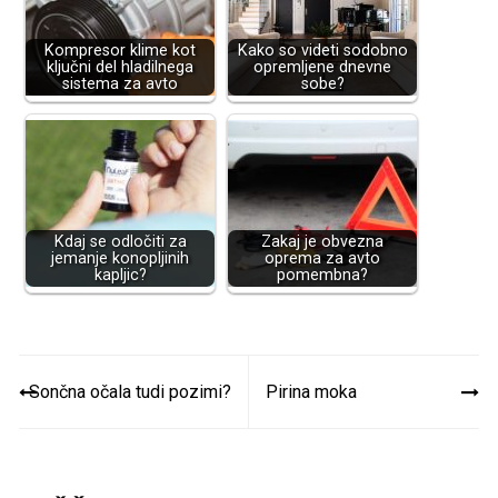
Kompresor klime kot
Kako so videti sodobno
ključni del hladilnega
opremljene dnevne
sistema za avto
sobe?
Kdaj se odločiti za
Zakaj je obvezna
jemanje konopljinih
oprema za avto
kapljic?
pomembna?
Navigacija
Sončna očala tudi pozimi?
Pirina moka
prispevka