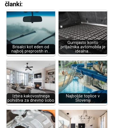
članki:
Gumijasto korito
Brisalci kot eden od
prtljažnika avtomobila je
najbolj preprostih in…
idealna…
Izbira kakovostnega
Najboljše toplice v
pohištva za dnevno sobo
Sloveniji