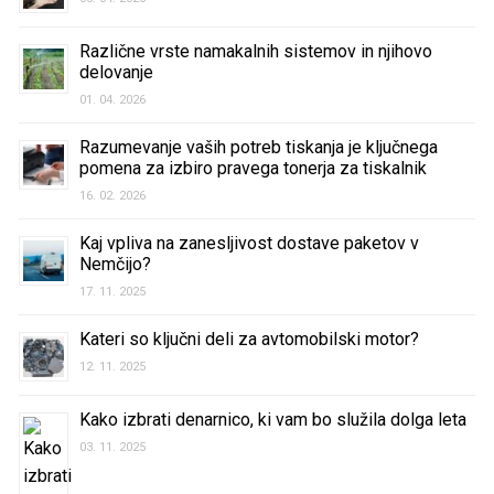
Različne vrste namakalnih sistemov in njihovo
delovanje
01. 04. 2026
Razumevanje vaših potreb tiskanja je ključnega
pomena za izbiro pravega tonerja za tiskalnik
16. 02. 2026
Kaj vpliva na zanesljivost dostave paketov v
Nemčijo?
17. 11. 2025
Kateri so ključni deli za avtomobilski motor?
12. 11. 2025
Kako izbrati denarnico, ki vam bo služila dolga leta
03. 11. 2025