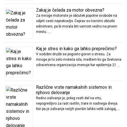
Zakaj je čelada za motor obvezna?
Za mnoge motoriste je občutek popolne svobode na
odprti cesti neprekosljiv. Čeprav so tovrstni občutki
edinstveni, pa bi morala biti varnost vedno na prvem
mestu. …
Kaj je stres in kako ga lahko preprečimo?
V sodobni družbi se pogosto govori o stresu. Za
mnoge je to zelo moteča sila, medtem ko ga Svetovna
zdravstvena organizacija imenuje kar epidemija 21. …
Različne vrste namakalnih sistemov in
njihovo delovanje
Redno zalivanje je, poleg vseh del na vrtu,
nepogrešljivo za rast rastlin, trate in sadnega drevja.
Ker pa je zalivanje večjih površin lahko velik zalogaj, …