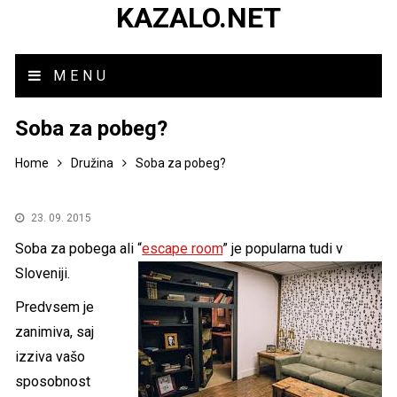
KAZALO.NET
MENU
Soba za pobeg?
Home
Družina
Soba za pobeg?
23. 09. 2015
Soba za pobega ali “
escape room
” je popularna tudi v
Sloveniji.
Predvsem je
zanimiva, saj
izziva vašo
sposobnost