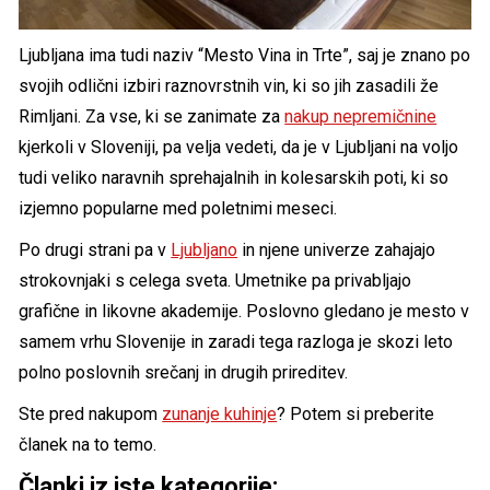
Ljubljana ima tudi naziv “Mesto Vina in Trte”, saj je znano po
svojih odlični izbiri raznovrstnih vin, ki so jih zasadili že
Rimljani. Za vse, ki se zanimate za
nakup nepremičnine
kjerkoli v Sloveniji, pa velja vedeti, da je v Ljubljani na voljo
tudi veliko naravnih sprehajalnih in kolesarskih poti, ki so
izjemno popularne med poletnimi meseci.
Po drugi strani pa v
Ljubljano
in njene univerze zahajajo
strokovnjaki s celega sveta. Umetnike pa privabljajo
grafične in likovne akademije. Poslovno gledano je mesto v
samem vrhu Slovenije in zaradi tega razloga je skozi leto
polno poslovnih srečanj in drugih prireditev.
Ste pred nakupom
zunanje kuhinje
? Potem si preberite
članek na to temo.
Članki iz iste kategorije: