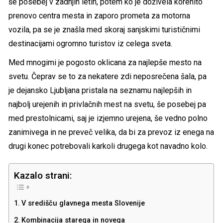
še posebej v zadnjih letih, potem ko je doživela korenito
prenovo centra mesta in zaporo prometa za motorna
vozila, pa se je znašla med skoraj sanjskimi turističnimi
destinacijami ogromno turistov iz celega sveta.
Med mnogimi je pogosto oklicana za najlepše mesto na
svetu. Čeprav se to za nekatere zdi neposrečena šala, pa
je dejansko Ljubljana pristala na seznamu najlepših in
najbolj urejenih in privlačnih mest na svetu, še posebej pa
med prestolnicami, saj je izjemno urejena, še vedno polno
zanimivega in ne preveč velika, da bi za prevoz iz enega na
drugi konec potrebovali karkoli drugega kot navadno kolo.
Kazalo strani:
V središču glavnega mesta Slovenije
Kombinacija starega in novega