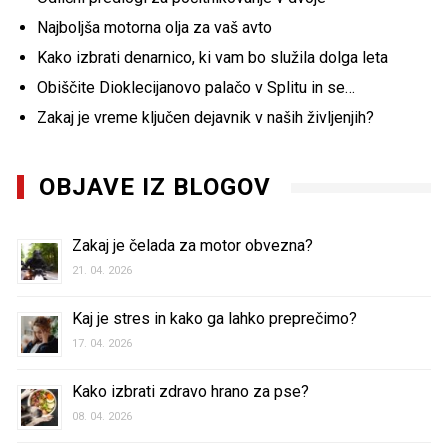
Najboljša motorna olja za vaš avto
Kako izbrati denarnico, ki vam bo služila dolga leta
Obiščite Dioklecijanovo palačo v Splitu in se…
Zakaj je vreme ključen dejavnik v naših življenjih?
OBJAVE IZ BLOGOV
Zakaj je čelada za motor obvezna?
21. 04. 2026
Kaj je stres in kako ga lahko preprečimo?
17. 04. 2026
Kako izbrati zdravo hrano za pse?
08. 04. 2026