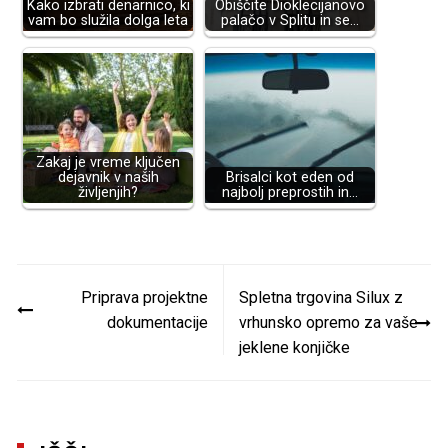
Kako izbrati denarnico, ki
Obiščite Dioklecijanovo
vam bo služila dolga leta
palačo v Splitu in se…
Zakaj je vreme ključen
dejavnik v naših
Brisalci kot eden od
življenjih?
najbolj preprostih in…
Navigacija
Priprava projektne
Spletna trgovina Silux z
prispevka
dokumentacije
vrhunsko opremo za vaše
jeklene konjičke