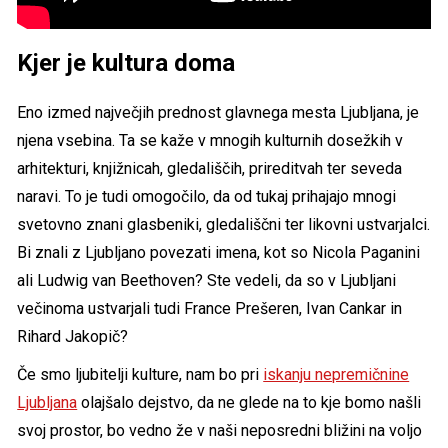
Kjer je kultura doma
Eno izmed največjih prednost glavnega mesta Ljubljana, je
njena vsebina. Ta se kaže v mnogih kulturnih dosežkih v
arhitekturi, knjižnicah, gledališčih, prireditvah ter seveda
naravi. To je tudi omogočilo, da od tukaj prihajajo mnogi
svetovno znani glasbeniki, gledališčni ter likovni ustvarjalci.
Bi znali z Ljubljano povezati imena, kot so Nicola Paganini
ali Ludwig van Beethoven? Ste vedeli, da so v Ljubljani
večinoma ustvarjali tudi France Prešeren, Ivan Cankar in
Rihard Jakopič?
Če smo ljubitelji kulture, nam bo pri
iskanju nepremičnine
Ljubljana
olajšalo dejstvo, da ne glede na to kje bomo našli
svoj prostor, bo vedno že v naši neposredni bližini na voljo