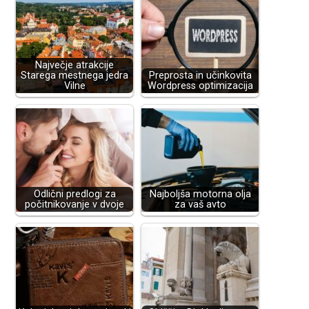
Največje atrakcije
Starega mestnega jedra
Preprosta in učinkovita
Vilne
Wordpress optimizacija
Odlični predlogi za
Najboljša motorna olja
počitnikovanje v dvoje
za vaš avto