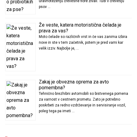
uravnoteženju črevesne flore živali. Tudi v črevesju
psov …
Že veste, katera motoristična čelada je
prava za vas?
Moto čelade so različnih vrst in če vas zanima izbira
nove in ste v tem začetnik, potem je pred vami kar
velik izziv. Najbolje je, …
Zakaj je obvezna oprema za avto
pomembna?
Tehnično brezhibni avtomobili so bistvenega pomena
za varnost v cestnem prometu. Zato je potrebno
poskrbeti za redno vzdrževanje in servisiranje vozil,
poleg tega pa imeti …