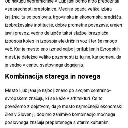
Ob nakupu nepremičnine v Ljubljani bomo hitro prepoznali
vse prednosti prestolnice. Mednje spada velika izbira
knjižnic, tu so poslovna, trgovinska in ekonomska središča,
izobraževalne institucije, dobre prometne povezave, urejen
javni prevoz, vedno delujoče taksi službe, brezplača
izposoja koles in izposoja električnih vozil ter še mnogo
več. Ker je mesto eno izmed najbolj priljubljenih Evropskih
mest, je deležno veliko pozornosti iz tujine, kar pomeni, da
je vedno v centru svetovnega dogajanja.
Kombinacija starega in novega
Mesto Ljubljana je najbolj znano po svojem centralno-
evropskem značaju, ki se kaže v arhitekturi. Če to
povežemo z dejstvom, da je mesto najmočnejši ekonomski
člen v Sloveniji, dobimo zanimivo kombinacijo močnega
poslovnega značaja prepletenega s starim kulturnim