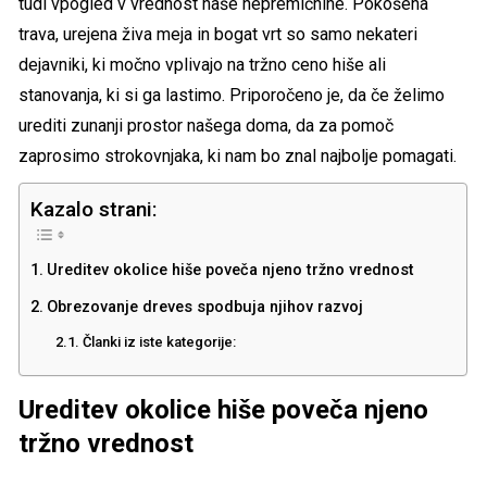
tudi vpogled v vrednost naše nepremičnine. Pokošena
trava, urejena živa meja in bogat vrt so samo nekateri
dejavniki, ki močno vplivajo na tržno ceno hiše ali
stanovanja, ki si ga lastimo. Priporočeno je, da če želimo
urediti zunanji prostor našega doma, da za pomoč
zaprosimo strokovnjaka, ki nam bo znal najbolje pomagati.
Kazalo strani:
Ureditev okolice hiše poveča njeno tržno vrednost
Obrezovanje dreves spodbuja njihov razvoj
Članki iz iste kategorije:
Ureditev okolice hiše poveča njeno
tržno vrednost