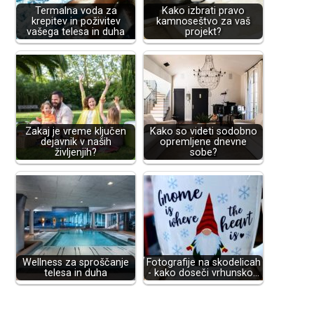
Termalna voda za
Kako izbrati pravo
krepitev in poživitev
kamnoseštvo za vaš
vašega telesa in duha
projekt?
Zakaj je vreme ključen
Kako so videti sodobno
dejavnik v naših
opremljene dnevne
življenjih?
sobe?
Wellness za sproščanje
Fotografije na skodelicah
telesa in duha
- kako doseči vrhunsko…