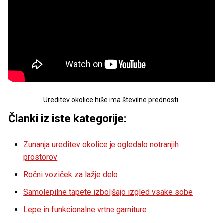
Ureditev okolice hiše ima številne prednosti.
Članki iz iste kategorije:
Zunanja ureditev okolice je ogledalo notranjih
prostorov
Ročni voziček za lažje delo
Samolepilne tapete izboljšajo izgled vsake sobe
Lepe in funkcionalne vrtne garniture