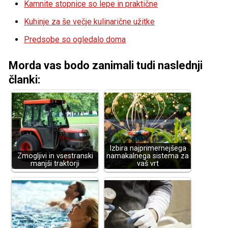
Kamnite stopnice so lepe in praktične
Kuhinje za še večje kulinarične užitke
Predsobe so ogledalo doma
Morda vas bodo zanimali tudi naslednji
članki:
Izbira najprimernejšega
Zmogljivi in vsestranski
namakalnega sistema za
manjši traktorji
vaš vrt