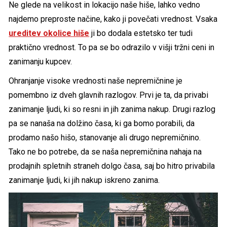
Ne glede na velikost in lokacijo naše hiše, lahko vedno
najdemo preproste načine, kako ji povečati vrednost. Vsaka
ureditev okolice hiše
ji bo dodala estetsko ter tudi
praktično vrednost. To pa se bo odrazilo v višji tržni ceni in
zanimanju kupcev.
Ohranjanje visoke vrednosti naše nepremičnine je
pomembno iz dveh glavnih razlogov. Prvi je ta, da privabi
zanimanje ljudi, ki so resni in jih zanima nakup. Drugi razlog
pa se nanaša na dolžino časa, ki ga bomo porabili, da
prodamo našo hišo, stanovanje ali drugo nepremičnino.
Tako ne bo potrebe, da se naša nepremičnina nahaja na
prodajnih spletnih straneh dolgo časa, saj bo hitro privabila
zanimanje ljudi, ki jih nakup iskreno zanima.