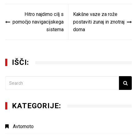
Navigacija
Hitro najdimo cilj s
Kakšne vaze za rože
prispevka
pomočjo navigacijskega
postaviti zunaj in znotraj
sistema
doma
IŠČI:
KATEGORIJE:
Avtomoto