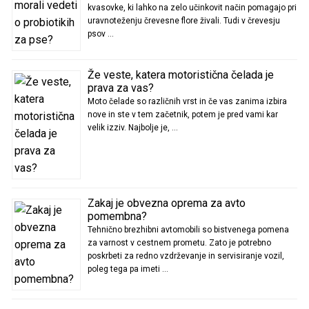
kvasovke, ki lahko na zelo učinkovit način pomagajo pri
uravnoteženju črevesne flore živali. Tudi v črevesju
psov …
Že veste, katera motoristična čelada je
prava za vas?
Moto čelade so različnih vrst in če vas zanima izbira
nove in ste v tem začetnik, potem je pred vami kar
velik izziv. Najbolje je, …
Zakaj je obvezna oprema za avto
pomembna?
Tehnično brezhibni avtomobili so bistvenega pomena
za varnost v cestnem prometu. Zato je potrebno
poskrbeti za redno vzdrževanje in servisiranje vozil,
poleg tega pa imeti …