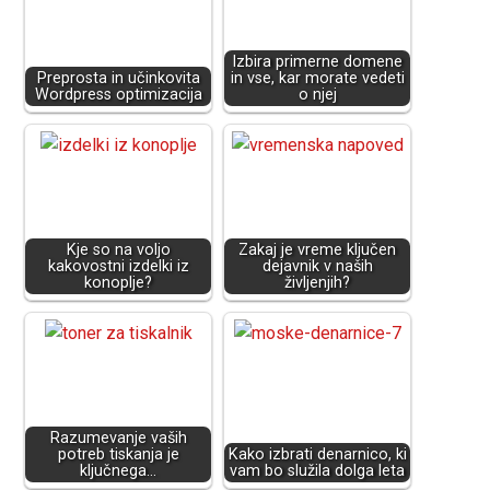
Izbira primerne domene
Preprosta in učinkovita
in vse, kar morate vedeti
Wordpress optimizacija
o njej
Kje so na voljo
Zakaj je vreme ključen
kakovostni izdelki iz
dejavnik v naših
konoplje?
življenjih?
Razumevanje vaših
potreb tiskanja je
Kako izbrati denarnico, ki
ključnega…
vam bo služila dolga leta