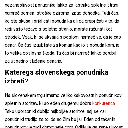
nezanesljivost ponudnika lahko za lastnika spletne strani
namreč pomeni stroške oziroma izpad dohodka. Tudi čas,
ko ste skušali priklicati ponudnika ali ga prepričati v to, da
reši vašo težavo s spletno stranjo, morate računati kot
strošek. Vsak, ki se ukvarja s poslom, namreč ve, da je čas
denar. Če čas izgubljate za komunikacijo s ponudnikom, je
to velika poslovna škoda. Ta čas bi namreč lahko porabili
za uspešno služenje denarja.
Katerega slovenskega ponudnika
izbrati?
Na slovenskem trgu imamo veliko kakovostnih ponudnikov
spletnih storitev, ki so eden drugemu dobra
konkurenca
.
Tako uporabniki dobijo najboljše storitve, saj se vsi
ponudniki trudijo za to, da so čim boljši. Eden od takšnih
ponudnikov je tudi domovanje.com. Odlikuje ga zanesljivost