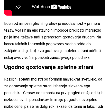
Eden od njihovih glavnih grehov je neodzivnost v primeru
težav. Včasih jih enostavno ni mogoče priklicati, marsikdo
pa je imel težave tudi s prenosom gostovanja drugam. Na
koncu takšnih forumskih pogovorov vedno pride do
zaključka, da je bolje za gostovanje spletne strani odšteti
nekaj evrov več in poiskati zanesljivega ponudnika.
Ugodno gostovanje spletne strani
Različni spletni mojstri po forumih največkrat svetujejo, da
za gostovanje spletne strani izberejo slovenskega
ponudnika. Čeprav so ti morda na prvi pogled dražji od tujih
nizkocenovnih ponudnikov, ki imajo pogosto neverjetno
nizke cene, pa se na dolgi rok izkaže, da temu ni tako. Tudi