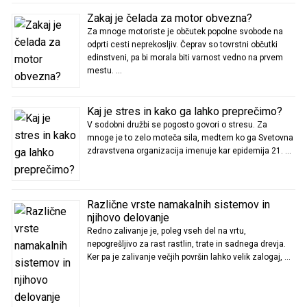
Zakaj je čelada za motor obvezna?
Za mnoge motoriste je občutek popolne svobode na
odprti cesti neprekosljiv. Čeprav so tovrstni občutki
edinstveni, pa bi morala biti varnost vedno na prvem
mestu. …
Kaj je stres in kako ga lahko preprečimo?
V sodobni družbi se pogosto govori o stresu. Za
mnoge je to zelo moteča sila, medtem ko ga Svetovna
zdravstvena organizacija imenuje kar epidemija 21. …
Različne vrste namakalnih sistemov in
njihovo delovanje
Redno zalivanje je, poleg vseh del na vrtu,
nepogrešljivo za rast rastlin, trate in sadnega drevja.
Ker pa je zalivanje večjih površin lahko velik zalogaj, …