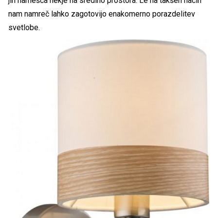
jih namešča nekje na sredino prostora. Le na takšen način
nam namreč lahko zagotovijo enakomerno porazdelitev
svetlobe.