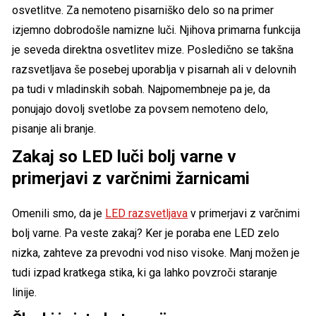
osvetlitve. Za nemoteno pisarniško delo so na primer
izjemno dobrodošle namizne luči. Njihova primarna funkcija
je seveda direktna osvetlitev mize. Posledično se takšna
razsvetljava še posebej uporablja v pisarnah ali v delovnih
pa tudi v mladinskih sobah. Najpomembneje pa je, da
ponujajo dovolj svetlobe za povsem nemoteno delo,
pisanje ali branje.
Zakaj so LED luči bolj varne v
primerjavi z varčnimi žarnicami
Omenili smo, da je
LED razsvetljava
v primerjavi z varčnimi
bolj varne. Pa veste zakaj? Ker je poraba ene LED zelo
nizka, zahteve za prevodni vod niso visoke. Manj možen je
tudi izpad kratkega stika, ki ga lahko povzroči staranje
linije.