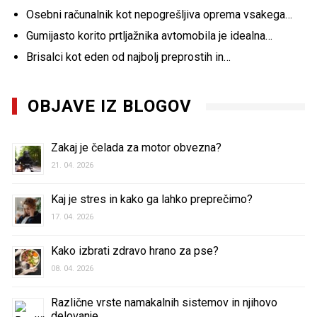
Osebni računalnik kot nepogrešljiva oprema vsakega…
Gumijasto korito prtljažnika avtomobila je idealna…
Brisalci kot eden od najbolj preprostih in…
OBJAVE IZ BLOGOV
Zakaj je čelada za motor obvezna?
21. 04. 2026
Kaj je stres in kako ga lahko preprečimo?
17. 04. 2026
Kako izbrati zdravo hrano za pse?
08. 04. 2026
Različne vrste namakalnih sistemov in njihovo
delovanje