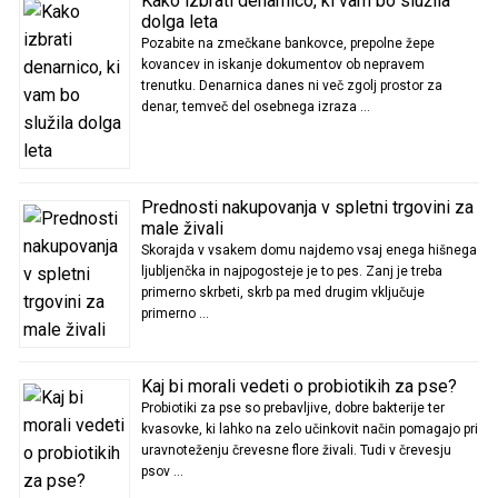
Kako izbrati denarnico, ki vam bo služila
dolga leta
Pozabite na zmečkane bankovce, prepolne žepe
kovancev in iskanje dokumentov ob nepravem
trenutku. Denarnica danes ni več zgolj prostor za
denar, temveč del osebnega izraza …
Prednosti nakupovanja v spletni trgovini za
male živali
Skorajda v vsakem domu najdemo vsaj enega hišnega
ljubljenčka in najpogosteje je to pes. Zanj je treba
primerno skrbeti, skrb pa med drugim vključuje
primerno …
Kaj bi morali vedeti o probiotikih za pse?
Probiotiki za pse so prebavljive, dobre bakterije ter
kvasovke, ki lahko na zelo učinkovit način pomagajo pri
uravnoteženju črevesne flore živali. Tudi v črevesju
psov …