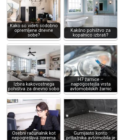
Kako so videti sodobno
opremljene dnevne
Kakšno pohištvo za
sobe?
kopalnico izbrati?
H7 žarnice –
Izbira kakovostnega
najpogostejša vrsta
pohištva za dnevno sobo
avtomobilskih žarnic
Osebni računalnik kot
Gumijasto korito
nepogrešljiva oprema
prtljažnika avtomobila je