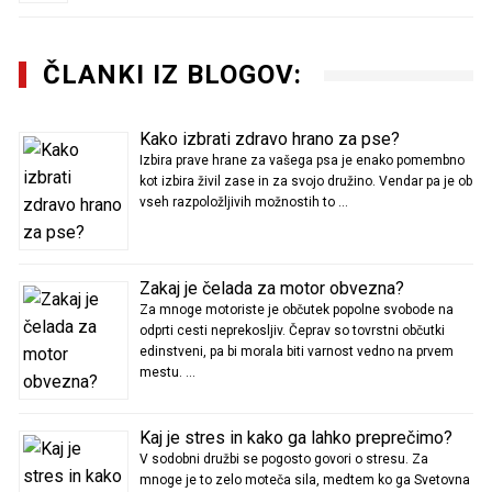
ČLANKI IZ BLOGOV:
Kako izbrati zdravo hrano za pse?
Izbira prave hrane za vašega psa je enako pomembno
kot izbira živil zase in za svojo družino. Vendar pa je ob
vseh razpoložljivih možnostih to …
Zakaj je čelada za motor obvezna?
Za mnoge motoriste je občutek popolne svobode na
odprti cesti neprekosljiv. Čeprav so tovrstni občutki
edinstveni, pa bi morala biti varnost vedno na prvem
mestu. …
Kaj je stres in kako ga lahko preprečimo?
V sodobni družbi se pogosto govori o stresu. Za
mnoge je to zelo moteča sila, medtem ko ga Svetovna