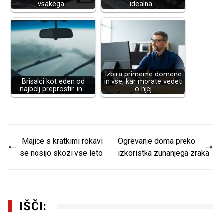
vsakega…
idealna…
Izbira primerne domene
Brisalci kot eden od
in vse, kar morate vedeti
najbolj preprostih in…
o njej
Navigacija
Majice s kratkimi rokavi
Ogrevanje doma preko
prispevka
se nosijo skozi vse leto
izkoristka zunanjega zraka
IŠČI: